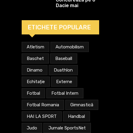
Dacie mai
„bătrână” decât
el!
ETICHETE POPULARE
Atletism
Automobilism
Baschet
Baseball
Dinamo
Duathlon
Echitație
Externe
Fotbal
Fotbal Intern
Fotbal Romania
Gimnastică
HAI LA SPORT
Handbal
Judo
Jurnale SportsNet