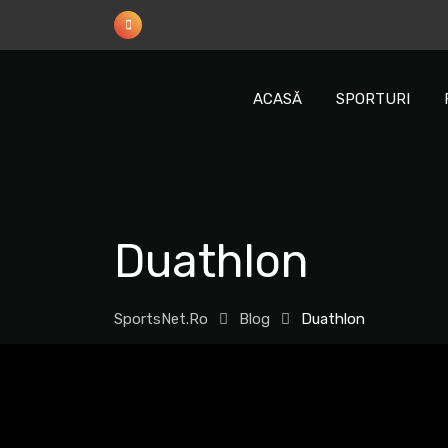
Sări
la
conținut
ACASĂ
SPORTURI
Duathlon
SportsNet.ro
Blog
Duathlon