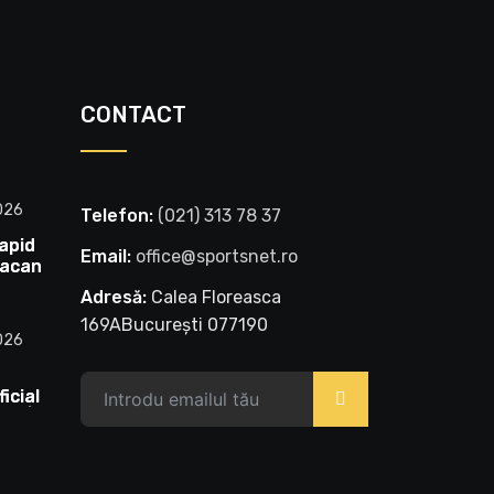
CONTACT
026
Telefon:
‭(021) 313 78 37‬
apid
Email:
office@sportsnet.ro
tacant
Sport
Adresă:
Calea Floreasca
169ABucurești 077190
026
t
icial
>
ă! |
l