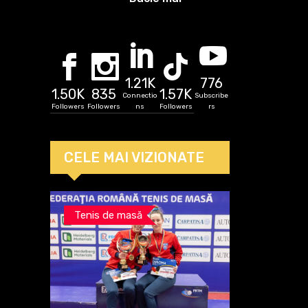
„bătrână” decât
el!
1.21K
776
1.50K
835
1.57K
Connectio
Subscribe
Followers
Followers
ns
Followers
rs
CELE MAI VIZIONATE
Tenis de masă