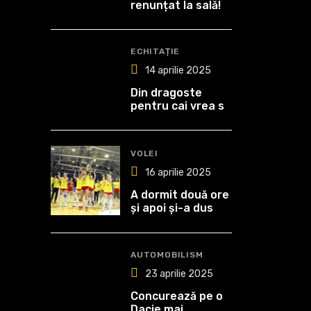
renunțat la sală!
ECHITAȚIE
14 aprilie 2025
Din dragoste
pentru cai vrea să
devină medic
veterinar!
VOLEI
16 aprilie 2025
A dormit două ore
și apoi și-a dus
echipa spre al
optulea titlu de
campioană
AUTOMOBILISM
23 aprilie 2025
Concurează pe o
Dacie mai