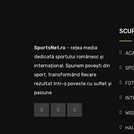
SCU
SportsNet.ro
– rețea media
AC
dedicată sportului românesc și
internațional. Spunem povești din
SPO
sport, transformând fiecare
FO
rezultat într-o poveste cu suflet și
pasiune
INT
WIS
HAI