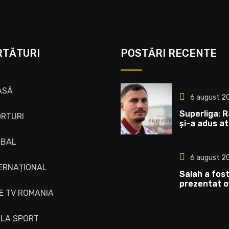
RTĂTURI
POSTĂRI RECENTE
ASĂ
6 august 2
Superliga: R
RTURI
și-a adus a
din Italia | 
TBAL
6 august 2
ERNAȚIONAL
Salah a fos
prezentat of
E TV ROMANIA
la noua echip
Internaționa
 LA SPORT