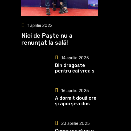
1 aprilie 2022
Nici de Paște nu a
renunțat la sală!
14 aprilie 2025
Din dragoste
pentru cai vrea să
devină medic
veterinar!
16 aprilie 2025
A dormit două ore
și apoi și-a dus
echipa spre al
optulea titlu de
campioană
23 aprilie 2025
Concurează pe o