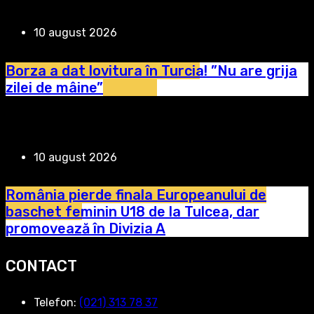
10 august 2026
Borza a dat lovitura în Turcia! ”Nu are grija
zilei de mâine”
10 august 2026
România pierde finala Europeanului de
baschet feminin U18 de la Tulcea, dar
promovează în Divizia A
CONTACT
Telefon:
‭(021) 313 78 37‬