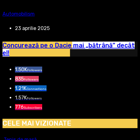
Automobilism
23 aprilie 2025
Concurează pe o Dacie mai „bătrână” decât
el!
1.50K
Followers
835
Followers
1.21K
Connections
1.57K
Followers
776
Subscribers
CELE MAI VIZIONATE
Tenis de masă