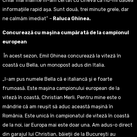
Chiar mai înainte m-am certat cu cineva că nu-mi dădea
informațiile rapid așa. Sunt două, trei minute grele, dar
ne calmăm imediat” –
Raluca Ghinea.
Concurează cu mașina cumpărată de la campionul
european
În acest sezon, Emil Ghinea concurează la viteză în
coastă cu Bella, un monopost adus din Italia.
„I-am pus numele Bella că e italiancă și e foarte
frumoasă. Este mașina campionului european de la
viteză în coastă, Christian Merli. Pentru mine este o
mândrie că am reușit să aduc această mașină în
România. Este unică în campionatul de viteză în coastă
de la noi, iar Europa mai este doar una. Am adus-o direct
din garajul lui Christian, băieții de la București au