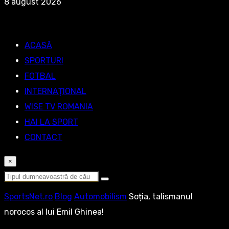
8 august 2026
ACASĂ
SPORTURI
FOTBAL
INTERNAȚIONAL
WISE TV ROMANIA
HAI LA SPORT
CONTACT
×
SportsNet.ro
Blog
Automobilism
Soția, talismanul
norocos al lui Emil Ghinea!