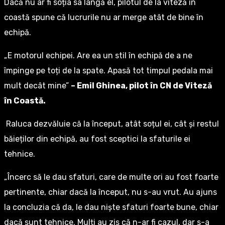
Dacă nu ar fi soția sa lângă el, pilotul de la viteză în
coastă spune că lucrurile nu ar merge atât de bine în
echipă.
„E motorul echipei. Are ea un stil în echipă de a ne
împinge pe toți de la spate. Apasă tot timpul pedala mai
mult decât mine”
– Emil Ghinea, pilot în CN de Viteză
în Coastă.
Raluca dezvăluie că la început, atât soțul ei, cât și restul
băieților din echipă, au fost sceptici la sfaturile ei
tehnice.
„Încerc să le dau sfaturi, care de multe ori au fost foarte
pertinente, chiar dacă la început, nu s-au vrut. Au ajuns
la concluzia că da, le dau niște sfaturi foarte bune, chiar
dacă sunt tehnice. Mulți au zis că n-ar fi cazul, dar s-a