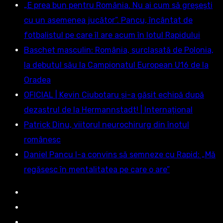
„E prea bun pentru România. Nu ai cum să greşeşti
cu un asemenea jucător”. Pancu, încântat de
fotbalistul pe care îl are acum în lotul Rapidului
Baschet masculin: România, surclasată de Polonia,
la debutul său la Campionatul European U16 de la
Oradea
OFICIAL | Kevin Ciubotaru și-a găsit echipă după
dezastrul de la Hermannstadt! | Internațional
Patrick Dinu, viitorul neurochirurg din înotul
românesc
Daniel Pancu l-a convins să semneze cu Rapid: „Mă
regăsesc în mentalitatea pe care o are”