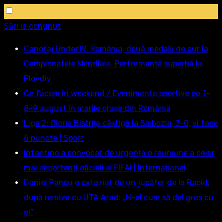
Sări la conținut
Canotaj Under19. România, două medalii de aur la
Campionatele Mondiale. Performanță superbă la
Plovdiv
Ce facem în weekend / Evenimente sportive pe 7-
8-9 august în marile orașe din România
Liga 2: Gloria Bistriţa câştigă la Slobozia, 3-0, şi face
6 puncte | Sport
Infantino a convocat de urgență o reuniune a celor
mai importanți oficiali ai FIFA! | Internațional
Daniel Pancu e extaziat de un jucător de la Rapid,
după remiza cu UTA Arad: „N-ai cum să dai greș cu
el”