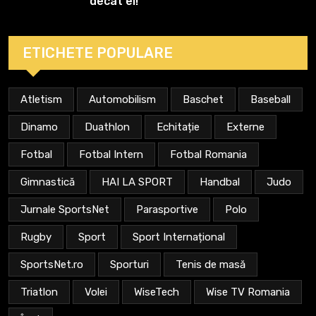
decât el!
ETICHETE POPULARE
Atletism
Automobilism
Baschet
Baseball
Dinamo
Duathlon
Echitație
Externe
Fotbal
Fotbal Intern
Fotbal Romania
Gimnastică
HAI LA SPORT
Handbal
Judo
Jurnale SportsNet
Parasportive
Polo
Rugby
Sport
Sport Internațional
SportsNet.ro
Sporturi
Tenis de masă
Triatlon
Volei
WiseTech
Wise TV Romania