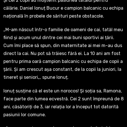
Și cei 2 copii au moștenit pasiunea tatălui pentru
călărie. Daniel Ionuț Bucur e campion balcanic cu echipa
națională în probele de sărituri peste obstacole.
„M-am născut într-o familie de oameni de cai, tatăl meu
fiind și acum unul dintre cei mai buni sportivi ai țării.
Cum îmi place să spun, din maternitate ai mei m-au dus
direct la cai. Nu pot să trăiesc fără ei. La 10 ani am fost
pentru prima oară campion balcanic cu echipa de copii a
țării. Și am crescut așa constant, de la copii la juniori, la
tineret și seniori„, spune Ionuț.
Ionuț susține că el este un norocos! Și soția sa, Ramona,
face parte din lumea ecvestră. Cei 2 sunt împreună de 8
ani, căsătoriți de 3, iar relația lor a început tot datorită
pasiunii lor comune.