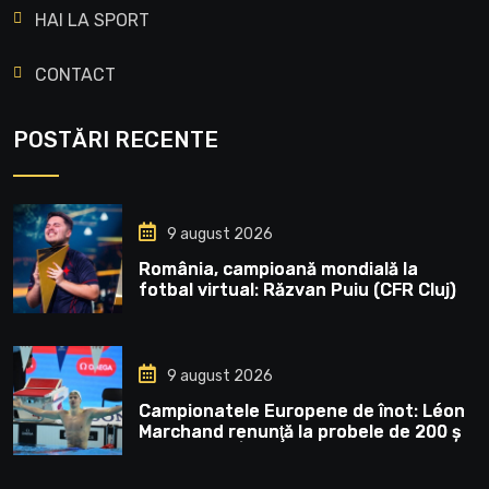
HAI LA SPORT
CONTACT
POSTĂRI RECENTE
9 august 2026
România, campioană mondială la
fotbal virtual: Răzvan Puiu (CFR Cluj) a
câștigat FC Pro 26 World
Championship și 250.000 dolari
9 august 2026
Campionatele Europene de înot: Léon
Marchand renunţă la probele de 200 şi
400 m mixt | Sport