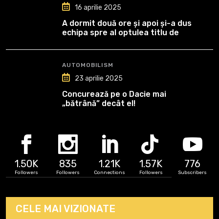
16 aprilie 2025
A dormit două ore și apoi și-a dus
echipa spre al optulea titlu de
campioană
AUTOMOBILISM
23 aprilie 2025
Concurează pe o Dacie mai
„bătrână” decât el!
1.50K
835
1.21K
1.57K
776
Followers
Followers
Connections
Followers
Subscribers
CELE MAI VIZIONATE