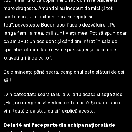
„Sunt mândru că copiii mei o fac cu mare plăcere și
mare dragoste. Amândoi au început de mici și toți
suntem în jurul cailor și nora și nepoții și
toți”
,
povestește Bucur, apoi face o dezvăluire: „Pe
lângă familia mea, caii sunt viața mea. Pot să spun doar
că am avut un accident și când am intrat în sala de
operație, ultimul lucru i-am spus soției și fiicei mele
<<aveți grijă de cai>>”.
De dimineața până seara, campionul este alături de caii
săi!
„Vin câteodată seara la 8, la 9, la 10 acasă și soția zice
„Hai, nu mergem să vedem ce fac caii? Și eu de acolo
vin, toată ziua stau cu ei”, explică acesta.
De la 14 ani face parte din echipa națională de