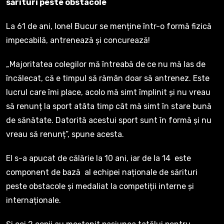
sărituri peste obstacole
La 61 de ani, Ionel Bucur se menține într-o formă fizică
impecabilă, antrenează și concurează!
„Majoritatea colegilor mă întreabă de ce nu mă las de
încălecat, că e timpul să rămân doar să antrenez. Este
lucrul care îmi place, acolo mă simt împlinit și nu vreau
să renunț la sport atâta timp cât mă simt în stare bună
de sănătate. Datorită acestui sport sunt în formă și nu
vreau să renunț”, spune acesta.
El s-a apucat de călărie la 10 ani, iar de la 14 este
component de bază al echipei naționale de sărituri
peste obstacole și medaliat la competiții interne și
internaționale.