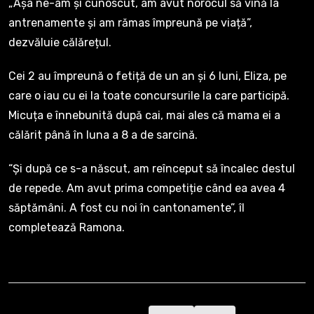
„Așa ne-am și cunoscut, am avut norocul să vină la
antrenamente și am rămas împreună pe viață”,
dezvăluie călărețul.
Cei 2 au împreună o fetiță de un an și 6 luni, Eliza, pe
care o iau cu ei la toate concursurile la care participă.
Micuța e înnebunită după cai, mai ales că mama ei a
călărit până în luna a 8 a de sarcină.
“Și după ce s-a născut, am reînceput să încalec destul
de repede. Am avut prima competiție când ea avea 4
săptămâni. A fost cu noi în cantonamente”, îl
completează Ramona.