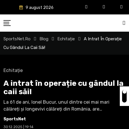
Sări
9 august 2026
la
conținut
SportsNet.ro
Blog
Echitație
A Intrat În Operație
Cu Gândul La Caii Săi!
Echitație
A intrat în operație cu gândul la
caii săi!
La 61 de ani, Ionel Bucur, unul dintre cei mai mari
călăreți și longevivi călăreți din România, are…
SportsNet
30.12.2025 | 19:14