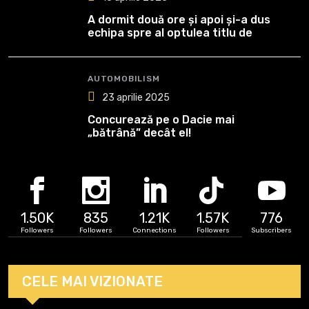
A dormit două ore și apoi și-a dus
echipa spre al optulea titlu de
campioană
AUTOMOBILISM
23 aprilie 2025
Concurează pe o Dacie mai
„bătrână” decât el!
1.50K
835
1.21K
1.57K
776
Followers
Followers
Connections
Followers
Subscribers
CELE MAI VIZIONATE