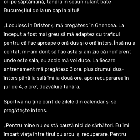
ori pe săptămână, tânăra în scaun rulant bate
Bucureștiul de la un cap la altul!
„Locuiesc în Dristor și mă pregătesc în Ghencea. La
început a fost mai greu să mă adaptez cu traficul
pentru că fac aproape o oră dus și o oră întors. Însă nu a
contat, mi-am dorit să fac asta și am zic că indiferent
unde este sala, eu acolo mă voi duce. La fiecare
antrenament mă pregătesc 3 ore, plus drumul dus-
întors până la sală îmi ia două ore, apoi recuperarea în
jur de 4, 5 ore”, dezvăluie tânăra.
Sportiva nu ține cont de zilele din calendar și se
pregătește intens.
„Pentru mine nu există pauză nici de sărbători. Eu îmi
împart viața între tirul cu arcul și recuperare. Pentru