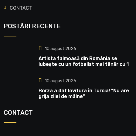
CONTACT
POSTĂRI RECENTE
10 august 2026
Artista faimoasă din România se
iubește cu un fotbalist mai tânăr cu 13
ani » Fiul ei joacă la FCSB: „Felicitări,
campionul meu!”
10 august 2026
Borza a dat lovitura în Turcia! ”Nu are
grija zilei de mâine”
CONTACT