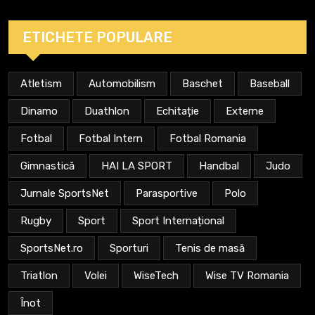
ETICHETE POPULARE
Atletism
Automobilism
Baschet
Baseball
Dinamo
Duathlon
Echitație
Externe
Fotbal
Fotbal Intern
Fotbal Romania
Gimnastică
HAI LA SPORT
Handbal
Judo
Jurnale SportsNet
Parasportive
Polo
Rugby
Sport
Sport Internațional
SportsNet.ro
Sporturi
Tenis de masă
Triatlon
Volei
WiseTech
Wise TV Romania
Înot