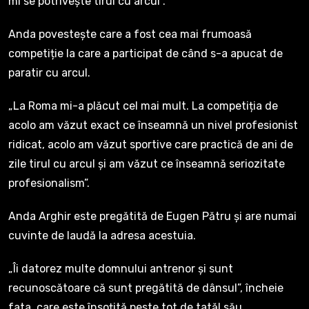
mi se potrivește tirul cu arcul”.
Anda povestește care a fost cea mai frumoasă
competiție la care a participat de când s-a apucat de
paratir cu arcul.
„La Roma mi-a plăcut cel mai mult. La competiția de
acolo am văzut exact ce înseamnă un nivel profesionist
ridicat, acolo am văzut sportive care practică de ani de
zile tirul cu arcul și am văzut ce înseamnă seriozitate
profesionalism”.
Anda Arghir este pregătită de Eugen Pătru și are numai
cuvinte de laudă la adresa acestuia.
„Îi datorez multe domnului antrenor și sunt
recunoscătoare că sunt pregătită de dânsul”, încheie
fata, care este însoțită peste tot de tatăl său.