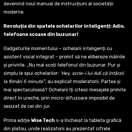
devenind noul manual de instrucțiuni al societății
moderne.
Revoluția din spatele ochelarilor inteligenți: Adio,
telefoane scoase din buzunar!
Gadgeturile momentului – ochelarii inteligenți cu
asistent vocal integrat – promit să ne elibereze mâinile
și privirile. „Nu mai scoți telefonul din buzunar. Pur și
simplu le spui ochelarilor:
‘Hey, scrie-i lui Adi că întârzii
la filmări 5 minute’
”, au explicat moderatorii. Partea și
mai spectaculoasă? Ochelarii îți citesc mesajele primite
direct în ureche, prin micro-difuzoare imposibil de
sesizat de cei din jur.
Prima ediție
Wise Tech
s-a încheiat la tableta grafică
din platou, unde realizatorii au prezentat cifrele