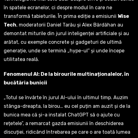
în spatele ecranelor, ci despre modul în care ne
transformă tabieturile. În prima ediție a emisiunii
Wise
Tech
, moderatorii Daniel Tarău și Alex Bărdăhan au
demontat miturile din jurul inteligenței artificiale și au
arătat, cu exemple concrete și gadgeturi de ultimă
generație, unde se termină „hype-ul” și unde începe
utilitatea reală.
Fenomenul AI: De la birourile multinaționalelor, în
bucătăria bunicii
„Totul se învârte în jurul AI-ului în ultimul timp. Auzim
stânga-dreapta, la birou… eu cel puțin am auzit și de la
bunica mea că și-a instalat ChatGPT să o ajute cu
rețetele”, a remarcat gazda emisiunii în deschiderea
discuției, ridicând întrebarea pe care o are toată lumea