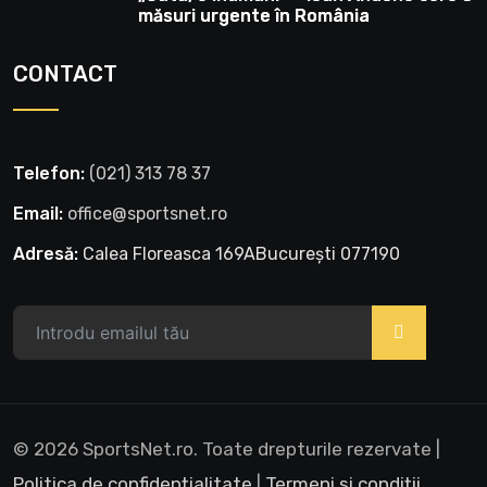
măsuri urgente în România
CONTACT
Telefon:
‭(021) 313 78 37‬
Email:
office@sportsnet.ro
Adresă:
Calea Floreasca 169ABucurești 077190
>
© 2026 SportsNet.ro. Toate drepturile rezervate |
Politica de confidențialitate
|
Termeni și condiții