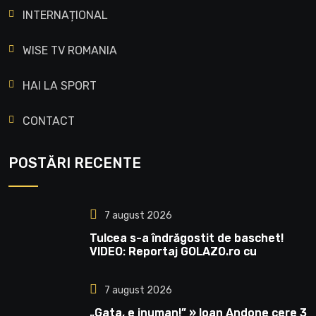
INTERNAȚIONAL
WISE TV ROMANIA
HAI LA SPORT
CONTACT
POSTĂRI RECENTE
7 august 2026
Tulcea s-a îndrăgostit de baschet!
VIDEO: Reportaj GOLAZO.ro cu
atmosfera incredibilă la Europeanul
U18: peste 20.000 de oameni și imagini
7 august 2026
care au făcut înconjurul lumii
„Gata, e inuman!” » Ioan Andone cere 3