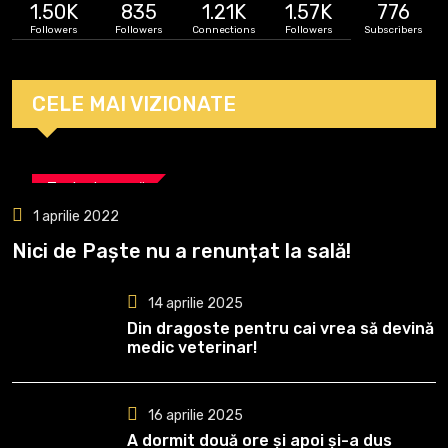
1.50K
835
1.21K
1.57K
776
Followers
Followers
Connections
Followers
Subscribers
CELE MAI VIZIONATE
Tenis de masă
1 aprilie 2022
Nici de Paște nu a renunțat la sală!
14 aprilie 2025
Din dragoste pentru cai vrea să devină
medic veterinar!
16 aprilie 2025
A dormit două ore și apoi și-a dus