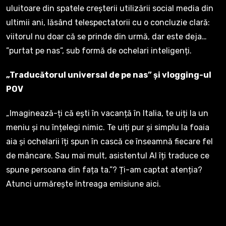
uluitoare din spatele creșterii utilizării social media din
ultimii ani, lăsând telespectatorii cu o concluzie clară:
viitorul nu doar că se prinde din urmă, dar este deja…
”purtat pe nas”, sub formă de ochelari inteligenți.
„Traducătorul universal de pe nas” și vlogging-ul
POV
„Imaginează-ți că ești în vacanță în Italia, te uiți la un
meniu și nu înțelegi nimic. Te uiți pur și simplu la foaia
aia și ochelarii îți spun în cască ce înseamnă fiecare fel
de mâncare. Sau mai mult, asistentul AI îți traduce ce
spune persoana din fața ta.”? Ți-am captat atenția?
Atunci urmărește întreaga emisiune aici.