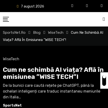
S
7 august 2026
ă
r
i
l
SportsNet.ro
Blog
WiseTech
Cum Ne Schimbă AI
a
Viața? Află În Emisiunea ”WISE TECH”!
c
o
WiseTech
n
Cum ne schimbă AI viața? Află în
ț
emisiunea ”WISE TECH”!
i
n
De la bunici care caută rețete pe ChatGPT, până la
u
ochelari inteligenți care traduc instantaneu meniurile
din Italia…
t
SportsNet