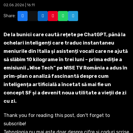
02.06.2026 | 16:11
Share:
De la bunici care caută rețete pe ChatGPT, până la
ochelari inteligenți care traduc instantaneu
meniurile din Italia și asistenți vocali care ne ajută
să slăbim 10 kilograme în trei luni – prima ediție a
emisiunii „Wise Tech” pe WISE TV România a adus în
prim-plan o analiză fascinantă despre cum
inteligența artificială a încetat să mai fie un
concept SF și a devenit noua utilitate a vieții de zi
cu zi.
Thank you for reading this post, don't forget to
subscribe!
Tehnologia nu mai este doar despre cifre și coduri scrise