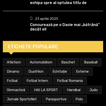
echipa spre al optulea titlu de
campioană
23 aprilie 2025
Concurează pe o Dacie mai „bătrână”
decât el!
ETICHETE POPULARE
Atletism
Automobilism
Baschet
Baseball
Dinamo
Duathlon
Echitație
Externe
Fotbal
Fotbal Intern
Fotbal Romania
Gimnastică
HAI LA SPORT
Handbal
Judo
Jurnale SportsNet
Parasportive
Polo