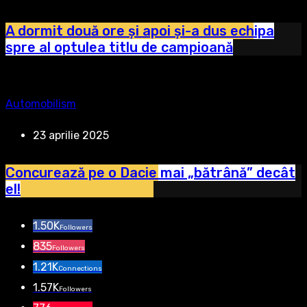
A dormit două ore și apoi și-a dus echipa
spre al optulea titlu de campioană
Automobilism
23 aprilie 2025
Concurează pe o Dacie mai „bătrână” decât
el!
1.50K
Followers
835
Followers
1.21K
Connections
1.57K
Followers