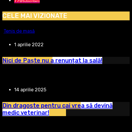
776
Subscribers
CELE MAI VIZIONATE
Tenis de masă
1 aprilie 2022
Nici de Paște nu a renunțat la sală!
14 aprilie 2025
Din dragoste pentru cai vrea să devină
medic veterinar!