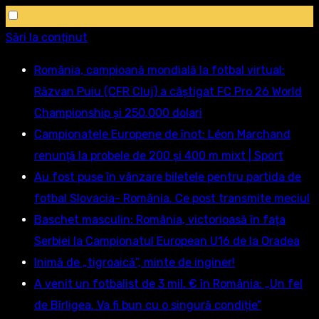
Sări la conținut
România, campioană mondială la fotbal virtual:
Răzvan Puiu (CFR Cluj) a câștigat FC Pro 26 World
Championship și 250.000 dolari
Campionatele Europene de înot: Léon Marchand
renunţă la probele de 200 şi 400 m mixt | Sport
Au fost puse în vânzare biletele pentru partida de
fotbal Slovacia- România. Ce post transmite meciul
Baschet masculin: România, victorioasă în fața
Serbiei la Campionatul European U16 de la Oradea
Inimă de „tigroaică”, minte de inginer!
A venit un fotbalist de 3 mil. € în România: „Un fel
de Bîrligea. Va fi bun cu o singură condiție”