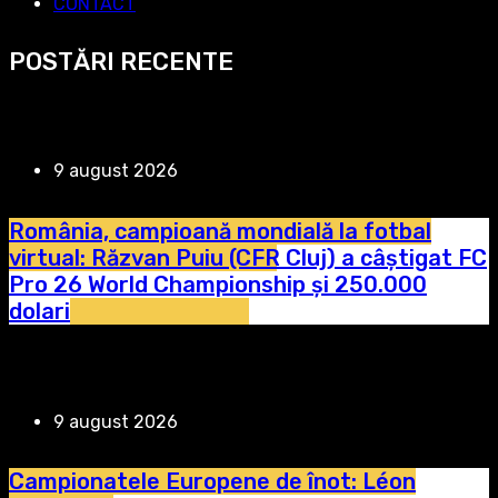
CONTACT
POSTĂRI RECENTE
9 august 2026
România, campioană mondială la fotbal
virtual: Răzvan Puiu (CFR Cluj) a câștigat FC
Pro 26 World Championship și 250.000
dolari
9 august 2026
Campionatele Europene de înot: Léon