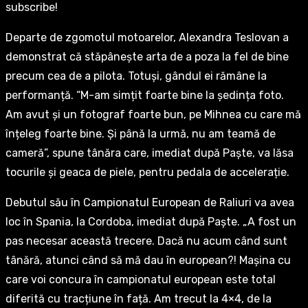
subscribe!
Departe de zgomotul motoarelor, Alexandra Teslovan a
demonstrat că stăpânește arta de a poza la fel de bine
precum cea de a pilota. Totuși, gândul ei rămâne la
performanță. “M-am simțit foarte bine la ședința foto.
Am avut și un fotograf foarte bun, pe Mihnea cu care mă
înțeleg foarte bine. Și până la urmă, nu am teamă de
cameră”, spune tânăra care, imediat după Paște, va lăsa
tocurile și geaca de piele, pentru pedala de accelerație.
Debutul său în Campionatul European de Raliuri va avea
loc în Spania, la Cordoba, imediat după Paște. „A fost un
pas necesar această trecere. Dacă nu acum când sunt
tânără, atunci când să mă dau în european?! Mașina cu
care voi concura în campionatul european este total
diferită cu tracțiune în față. Am trecut la 4×4, de la