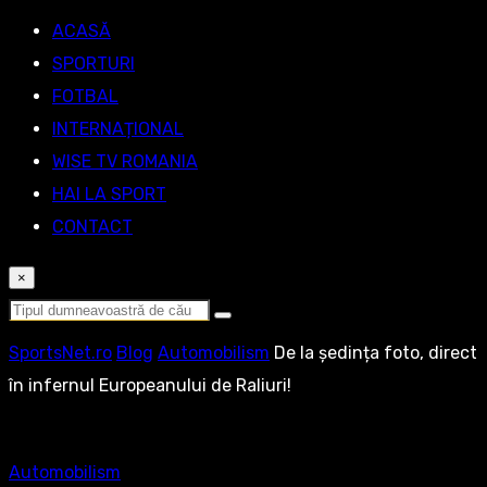
ACASĂ
SPORTURI
FOTBAL
INTERNAȚIONAL
WISE TV ROMANIA
HAI LA SPORT
CONTACT
×
SportsNet.ro
Blog
Automobilism
De la ședința foto, direct
în infernul Europeanului de Raliuri!
Automobilism