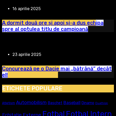
16 aprilie 2025
A dormit două ore și apoi și-a dus echipa
spre al optulea titlu de campioană
23 aprilie 2025
Concurează pe o Dacie mai „bătrână” decât
el!
ETICHETE POPULARE
Automobilism
Baseball
Baschet
Dinamo
Atletism
Duathlon
Fotbal
Fotbal Intern
Externe
Echitație