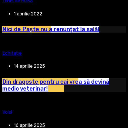
Tenis de masă
1 aprilie 2022
Nici de Paște nu a renunțat la sală!
Echitație
14 aprilie 2025
Din dragoste pentru cai vrea să devină
medic veterinar!
Volei
16 aprilie 2025