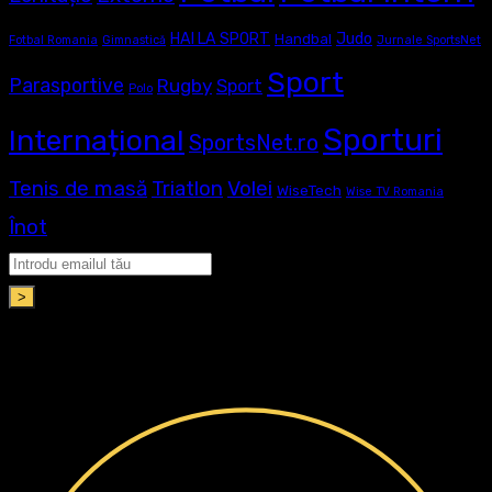
Judo
HAI LA SPORT
Handbal
Fotbal Romania
Gimnastică
Jurnale SportsNet
Sport
Parasportive
Rugby
Sport
Polo
Sporturi
Internațional
SportsNet.ro
Tenis de masă
Volei
Triatlon
WiseTech
Wise TV Romania
Înot
>