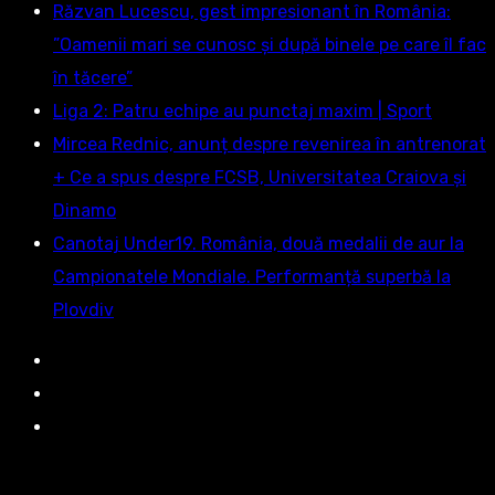
Răzvan Lucescu, gest impresionant în România:
”Oamenii mari se cunosc și după binele pe care îl fac
în tăcere”
Liga 2: Patru echipe au punctaj maxim | Sport
Mircea Rednic, anunț despre revenirea în antrenorat
+ Ce a spus despre FCSB, Universitatea Craiova și
Dinamo
Canotaj Under19. România, două medalii de aur la
Campionatele Mondiale. Performanță superbă la
Plovdiv