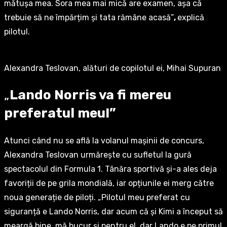
mătușa mea. Sora mea mai mică are examen, așa că
trebuie să ne împărțim și tata rămâne acasă”
,
explică
pilotul.
Alexandra Teslovan, alături de copilotul ei, Mihai Supuran
„
Lando Norris va fi mereu
preferatul meu!”
Atunci când nu se află la volanul mașinii de concurs,
Alexandra Teslovan urmărește cu sufletul la gură
spectacolul din Formula 1. Tânăra sportivă și-a ales deja
favoriții de pe grila mondială, iar opțiunile ei merg către
noua generație de piloți. „Pilotul meu preferat cu
siguranță e Lando Norris, dar acum că și Kimi a început să
meargă bine, mă bucur și pentru el, dar Lando e pe primul