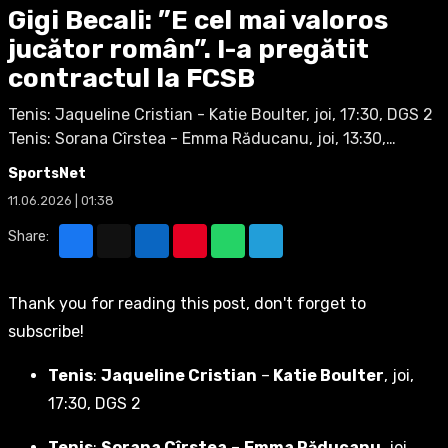
Gigi Becali: ”E cel mai valoros
jucător român”. I-a pregătit
contractul la FCSB
Tenis: Jaqueline Cristian - Katie Boulter, joi, 17:30, DGS 2
Tenis: Sorana Cîrstea - Emma Răducanu, joi, 13:30,…
SportsNet
11.06.2026 | 01:38
Share:
Thank you for reading this post, don't forget to
subscribe!
Tenis
:
Jaqueline Cristian
–
Katie Boulter
, joi,
17:30, DGS 2
Tenis
:
Sorana Cîrstea
–
Emma Răducanu
, joi,