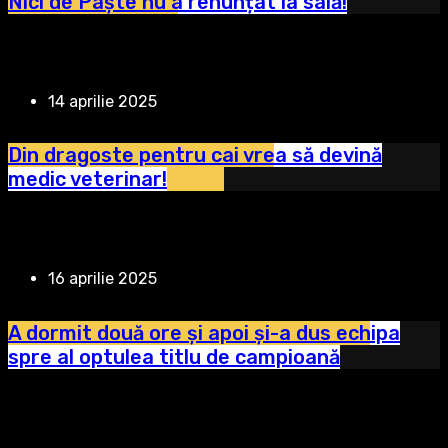
Nici de Paște nu a renunțat la sală!
14 aprilie 2025
Din dragoste pentru cai vrea să devină
medic veterinar!
16 aprilie 2025
A dormit două ore și apoi și-a dus echipa
spre al optulea titlu de campioană