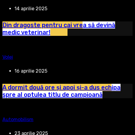
14 aprilie 2025
Din dragoste pentru cai vrea să devină
medic veterinar!
Volei
16 aprilie 2025
A dormit două ore și apoi și-a dus echipa
spre al optulea titlu de campioană
Automobilism
23 aprilie 2025