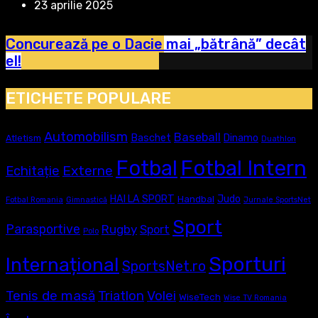
23 aprilie 2025
Concurează pe o Dacie mai „bătrână” decât
el!
ETICHETE POPULARE
Automobilism
Baseball
Baschet
Dinamo
Atletism
Duathlon
Fotbal
Fotbal Intern
Externe
Echitație
Judo
HAI LA SPORT
Handbal
Fotbal Romania
Gimnastică
Jurnale SportsNet
Sport
Parasportive
Rugby
Sport
Polo
Sporturi
Internațional
SportsNet.ro
Tenis de masă
Triatlon
Volei
WiseTech
Wise TV Romania