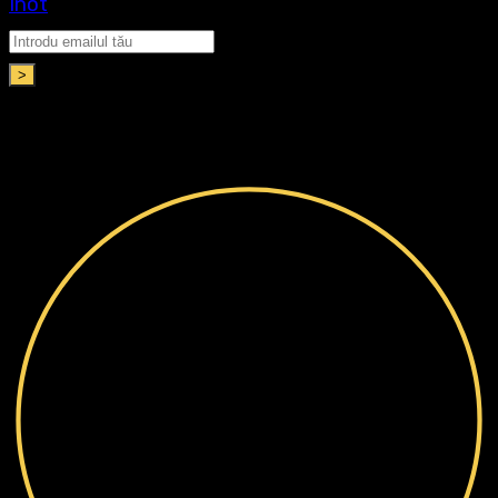
Înot
>