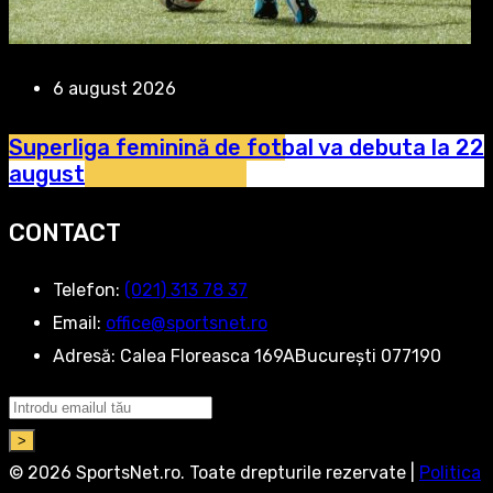
6 august 2026
Superliga feminină de fotbal va debuta la 22
august
CONTACT
Telefon:
‭(021) 313 78 37‬
Email:
office@sportsnet.ro
Adresă:
Calea Floreasca 169ABucurești 077190
>
© 2026 SportsNet.ro. Toate drepturile rezervate |
Politica