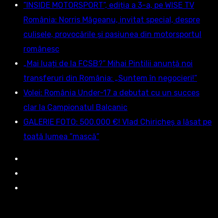
”INSIDE MOTORSPORT”, ediția a 3-a, pe WISE TV
România: Norris Măgeanu, invitat special, despre
culisele, provocările și pasiunea din motorsportul
românesc
„Mai luați de la FCSB?” Mihai Pintilii anunță noi
transferuri din România: „Suntem în negocieri!”
Volei: România Under-17 a debutat cu un succes
clar la Campionatul Balcanic
GALERIE FOTO: 500.000 €! Vlad Chiricheș a lăsat pe
toată lumea ”mască”