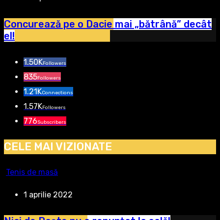
Concurează pe o Dacie mai „bătrână” decât
el!
1.50K
Followers
835
Followers
1.21K
Connections
1.57K
Followers
776
Subscribers
CELE MAI VIZIONATE
Tenis de masă
1 aprilie 2022