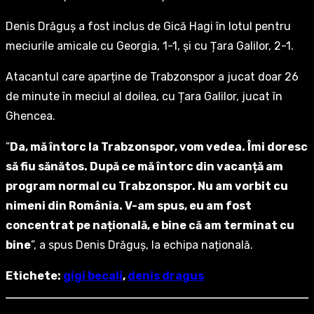
Denis Drăguș a fost inclus de Gică Hagi în lotul pentru
meciurile amicale cu Georgia, 1-1, și cu Țara Galilor, 2-1.
Atacantul care aparține de Trabzonspor a jucat doar 26
de minute în meciul al doilea, cu Țara Galilor, jucat în
Ghencea.
”
Da, mă întorc la Trabzonspor, vom vedea. Îmi doresc
să fiu sănătos. După ce mă întorc din vacanță am
program normal cu Trabzonspor. Nu am vorbit cu
nimeni din România. V-am spus, eu am fost
concentrat pe națională, e bine că am terminat cu
bine
”, a spus Denis Drăguș, la echipa națională.
Etichete:
gigi becali
,
denis dragus