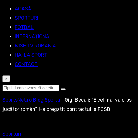
ACASĂ
SPORTURI
FOTBAL
INTERNAȚIONAL
WISE TV ROMANIA
HAI LA SPORT
CONTACT
×
SportsNet.ro
Blog
Sporturi
Gigi Becali: ”E cel mai valoros
jucător român”. I-a pregătit contractul la FCSB
Sporturi