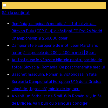
Sări la conținut
România, campioană mondială la fotbal virtual:
Răzvan Puiu (CFR Cluj) a câștigat FC Pro 26 World
Championship și 250.000 dolari
Campionatele Europene de înot: Léon Marchand
renunţă la probele de 200 şi 400 m mixt | Sport
Au fost puse în vânzare biletele pentru partida de
fotbal Slovacia- România. Ce post transmite meciul
Baschet masculin: România, victorioasă în fața
Serbiei la Campionatul European U16 de la Oradea
Inimă de „tigroaică”, minte de inginer!
A venit un fotbalist de 3 mil. € în România: „Un fel
de Bîrligea. Va fi bun cu o singură condiție”