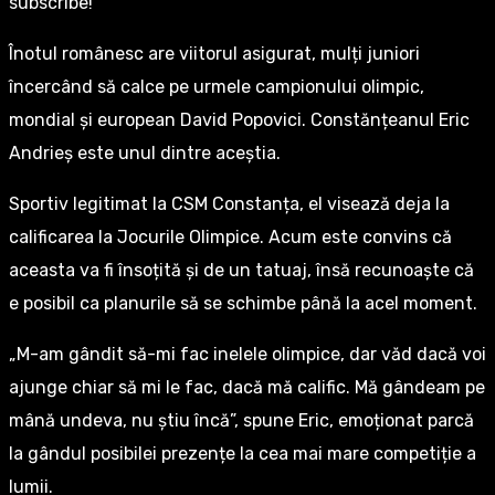
subscribe!
Înotul românesc are viitorul asigurat, mulți juniori
încercând să calce pe urmele campionului olimpic,
mondial și european David Popovici. Constănțeanul Eric
Andrieș este unul dintre aceștia.
Sportiv legitimat la CSM Constanța, el visează deja la
calificarea la Jocurile Olimpice. Acum este convins că
aceasta va fi însoțită și de un tatuaj, însă recunoaște că
e posibil ca planurile să se schimbe până la acel moment.
„M-am gândit să-mi fac inelele olimpice, dar văd dacă voi
ajunge chiar să mi le fac, dacă mă calific. Mă gândeam pe
mână undeva, nu știu încă”, spune Eric, emoționat parcă
la gândul posibilei prezențe la cea mai mare competiție a
lumii.