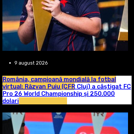
9 august 2026
România, campioană mondială la fotbal
virtual: Răzvan Puiu (CFR Cluj) a câștigat FC
Pro 26 World Championship și 250.000
dolari