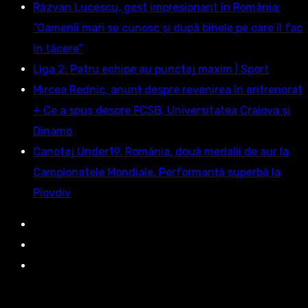
Răzvan Lucescu, gest impresionant în România:
”Oamenii mari se cunosc și după binele pe care îl fac
în tăcere”
Liga 2: Patru echipe au punctaj maxim | Sport
Mircea Rednic, anunț despre revenirea în antrenorat
+ Ce a spus despre FCSB, Universitatea Craiova și
Dinamo
Canotaj Under19. România, două medalii de aur la
Campionatele Mondiale. Performanță superbă la
Plovdiv