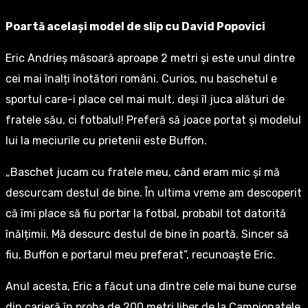
Poartă același model de slip cu David Popovici
Eric Andrieș măsoară aproape 2 metri și este unul dintre
cei mai înalți înotători români. Curios, nu baschetul e
sportul care-i place cel mai mult, deși îl juca alături de
fratele său, ci fotbalul! Preferă să joace portat și modelul
lui la meciurile cu prietenii este Buffon.
„Baschet jucam cu fratele meu, când eram mic și mă
descurcam destul de bine. În ultima vreme am descoperit
că îmi place să fiu portar la fotbal, probabil tot datorită
înălțimii. Mă descurc destul de bine în poartă. Sincer să
fiu, Buffon e portarul meu preferat”, recunoaște Eric.
Anul acesta, Eric a făcut una dintre cele mai bune curse
din carieră în proba de 200 metri liber de la Campionatele