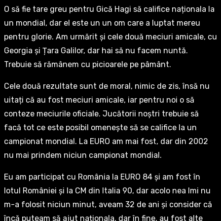
O să fie tare greu pentru Gică Hagi să califice naționala la
un mondial, dar el este un un om care a luptat mereu
pentru glorie. Am urmărit și cele două meciuri amicale, cu
Georgia și Țara Galilor, dar hai să nu facem nuntă.
Trebuie să rămânem cu picioarele pe pâmânt.
Cele două rezultate sunt de moral, nimic de zis, însă nu
uitați că au fost meciuri amicale, iar pentru noi o să
conteze meciurile oficiale. Jucătorii noștri trebuie să
facă tot ce este posibil omenește să se califice la un
campionat mondial. La EURO am mai fost, dar din 2002
nu mai prindem niciun campionat mondial.
Eu am participat cu România la EURO 84 și am fost în
lotul României și la CM din Italia 90, dar acolo nea Imi nu
m-a folosit niciun minut, aveam 32 de ani și consider că
încă puteam să ajut naționala, dar în fine, au fost alte