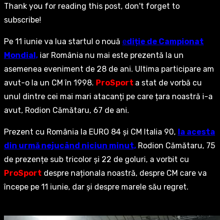
Thank you for reading this post, don't forget to
subscribe!
Pe 11 iunie va lua startul o nouă
e
diție de Campionat
Mondial,
iar România nu mai este prezentă la un
asemenea eveniment de 28 de ani. Ultima participare am
avut-o la un CM în 1998.
ProSport
a stat de vorbă cu
unul dintre cei mai mari atacanți pe care țara noastră i-a
avut, Rodion Cămătaru, 67 de ani.
Prezent cu România la EURO 84 și CM Italia 90,
la acesta
din urmă nejucând niciun minut,
Rodion Cămătaru, 75
de prezențe sub tricolor și 22 de goluri, a vorbit cu
ProSport
despre naționala noastră, despre CM care va
începe pe 11 iunie, dar și despre marele său regret.