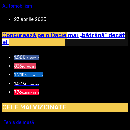
Automobilism
23 aprilie 2025
Concurează pe o Dacie mai „bătrână” decât
el!
1.50K
Followers
835
Followers
1.21K
Connections
1.57K
Followers
776
Subscribers
CELE MAI VIZIONATE
Tenis de masă