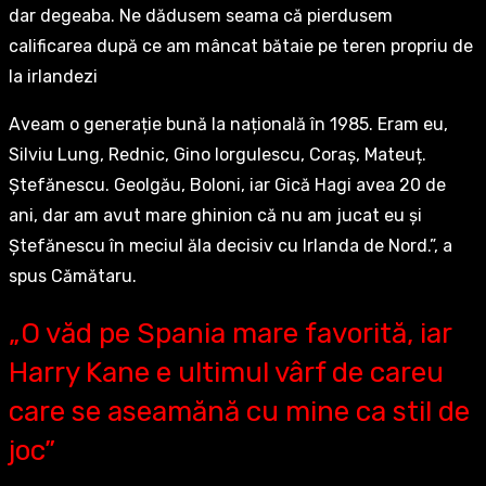
dar degeaba. Ne dădusem seama că pierdusem
calificarea după ce am mâncat bătaie pe teren propriu de
la irlandezi
Aveam o generație bună la națională în 1985. Eram eu,
Silviu Lung, Rednic, Gino Iorgulescu, Coraș, Mateuț.
Ștefănescu. Geolgău, Boloni, iar Gică Hagi avea 20 de
ani, dar am avut mare ghinion că nu am jucat eu și
Ștefănescu în meciul ăla decisiv cu Irlanda de Nord.”, a
spus Cămătaru.
„O văd pe Spania mare favorită, iar
Harry Kane e ultimul vârf de careu
care se aseamănă cu mine ca stil de
joc”