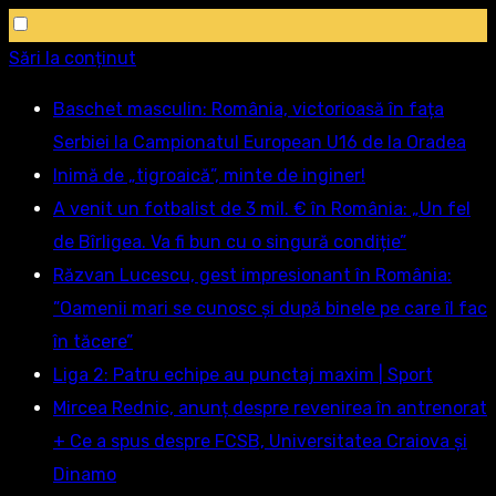
Sări la conținut
Baschet masculin: România, victorioasă în fața
Serbiei la Campionatul European U16 de la Oradea
Inimă de „tigroaică”, minte de inginer!
A venit un fotbalist de 3 mil. € în România: „Un fel
de Bîrligea. Va fi bun cu o singură condiție”
Răzvan Lucescu, gest impresionant în România:
”Oamenii mari se cunosc și după binele pe care îl fac
în tăcere”
Liga 2: Patru echipe au punctaj maxim | Sport
Mircea Rednic, anunț despre revenirea în antrenorat
+ Ce a spus despre FCSB, Universitatea Craiova și
Dinamo