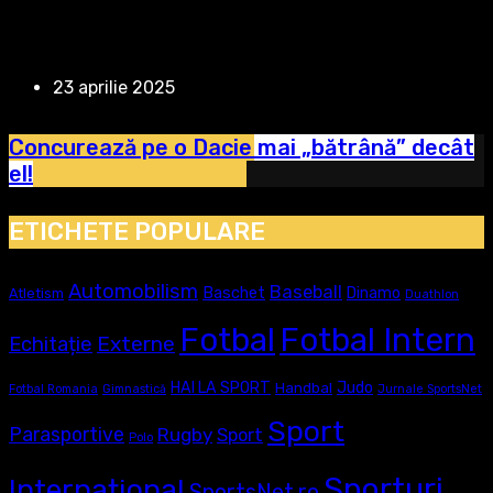
23 aprilie 2025
Concurează pe o Dacie mai „bătrână” decât
el!
ETICHETE POPULARE
Automobilism
Baseball
Baschet
Dinamo
Atletism
Duathlon
Fotbal
Fotbal Intern
Externe
Echitație
Judo
HAI LA SPORT
Handbal
Fotbal Romania
Gimnastică
Jurnale SportsNet
Sport
Parasportive
Rugby
Sport
Polo
Sporturi
Internațional
SportsNet.ro