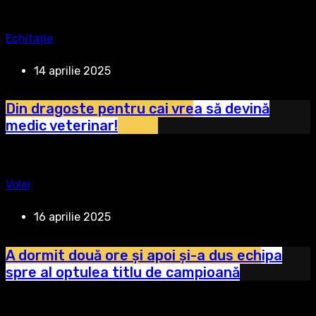
Echitație
14 aprilie 2025
Din dragoste pentru cai vrea să devină
medic veterinar!
Volei
16 aprilie 2025
A dormit două ore și apoi și-a dus echipa
spre al optulea titlu de campioană