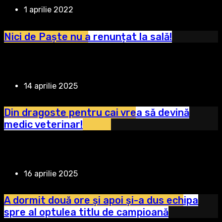
1 aprilie 2022
Nici de Paște nu a renunțat la sală!
14 aprilie 2025
Din dragoste pentru cai vrea să devină
medic veterinar!
16 aprilie 2025
A dormit două ore și apoi și-a dus echipa
spre al optulea titlu de campioană