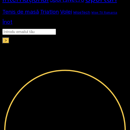
Tenis de masă
Volei
Triatlon
WiseTech
Wise TV Romania
Înot
>