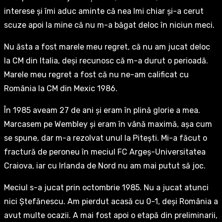
interese și îmi aduc aminte că nea Imi chiar și-a cerut
scuze apoi la mine că nu m-a băgat deloc în niciun meci.
Nu ăsta a fost marele meu regret, că nu am jucat deloc
la CM din Italia, deși recunosc că m-a durut o perioadă.
Marele meu regret a fost că nu ne-am calificat cu
România la CM din Mexic 1986.
În 1985 aveam 27 de ani și eram în plină glorie a mea.
Marcasem pe Wembley și eram în vână maximă, așa cum
se spune, dar m-a rezolvat unul la Pitești. Mi-a făcut o
fractură de peroneu în meciul FC Argeș-Universitatea
Craiova, iar cu Irlanda de Nord nu am mai putut să joc.
Meciul s-a jucat prin octombrie 1985. Nu a jucat atunci
nici Ștefănescu. Am pierdut acasă cu 0-1, deși România a
avut multe ocazii. A mai fost apoi o etapă din preliminarii,