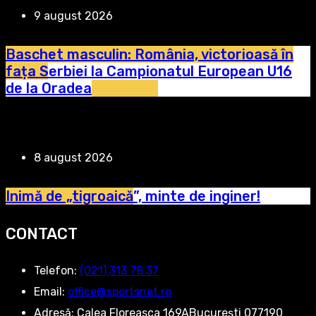
9 august 2026
Baschet masculin: România, victorioasă în
fața Serbiei la Campionatul European U16
de la Oradea
8 august 2026
Inimă de „tigroaică”, minte de inginer!
CONTACT
Telefon:
‭(021) 313 78 37‬
Email:
office@sportsnet.ro
Adresă:
Calea Floreasca 169ABucurești 077190