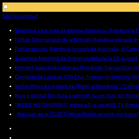
Sări la conținut
Spaniolul care vrea să elimine Spania cu România la E
Fotbal: Cinci brigăzi de arbitri din România oficiază î
Polo masculin: România, învinsă de Australia, la Cam
Superliga feminină de fotbal va debuta la 22 august
Moment special la naţionala României! Trei jucători st
Conference League: CFR Cluj-Tromso, în direct la RRA
Victor Pițurcă l-a găsit pe ”Pedri al României”: ”Calitat
Nu e o glumă! Din Sula a semnat cu un club din Româ
”INSIDE MOTORSPORT”, ediția a 3-a, pe WISE TV Români
„Mai luați de la FCSB?” Mihai Pintilii anunță noi tran