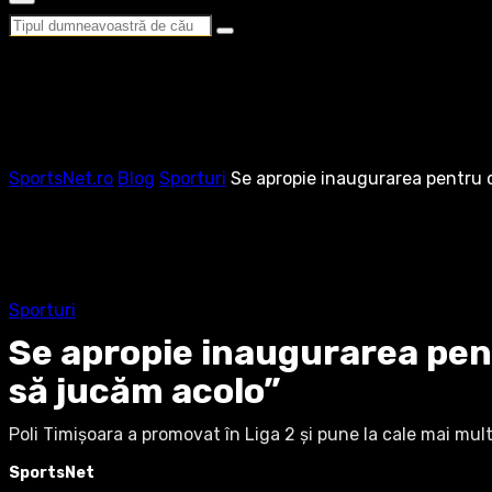
SportsNet.ro
Blog
Sporturi
Se apropie inaugurarea pentru c
Sporturi
Se apropie inaugurarea pent
să jucăm acolo”
Poli Timișoara a promovat în Liga 2 și pune la cale mai mu
SportsNet