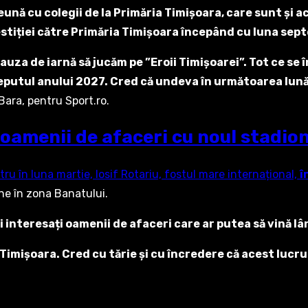
ună cu colegii de la Primăria Timișoara, care sunt și ac
vestiției către Primăria Timișoara începând cu luna sep
pauza de iarnă să jucăm pe ”Eroii Timișoarei”. Tot ce s
nceputul anului 2027. Cred că undeva în următoarea lună 
Bara, pentru Sport.ro.
i oamenii de afaceri cu noul stadio
tru în luna martie, Iosif Rotariu, fostul mare internațional,
î
ne în zona Banatului.
i interesați oamenii de afaceri care ar putea să vină lâng
 Timișoara. Cred cu tărie și cu încredere că acest lucru