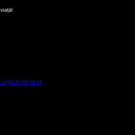
viață!
.ro
‭(021) 313 78 37‬