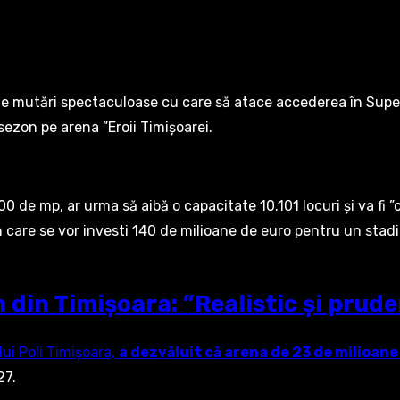
lte mutări spectaculoase cu care să atace accederea în Superl
ezon pe arena ”Eroii Timișoarei.
 de mp, ar urma să aibă o capacitate 10.101 locuri și va fi ”
 care se vor investi 140 de milioane de euro pentru un stadio
 din Timișoara: ”Realistic și prud
lui Poli Timișoara,
a dezvăluit că arena de 23 de milioane 
27.