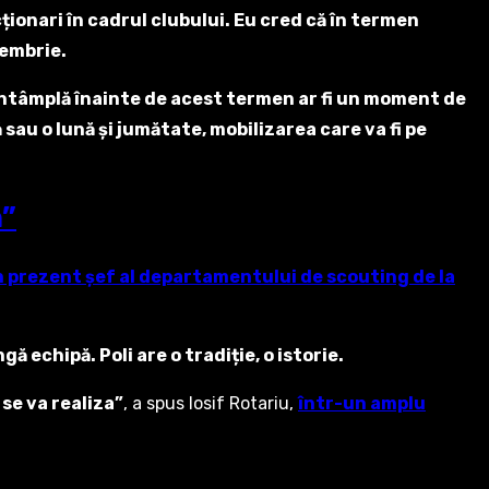
ționari în cadrul clubului. Eu cred că în termen
tembrie.
e întâmplă înainte de acest termen ar fi un moment de
sau o lună și jumătate, mobilizarea care va fi pe
n”
n prezent șef al departamentului de scouting de la
ă echipă. Poli are o tradiție, o istorie.
 se va realiza”
, a spus Iosif Rotariu,
într-un amplu