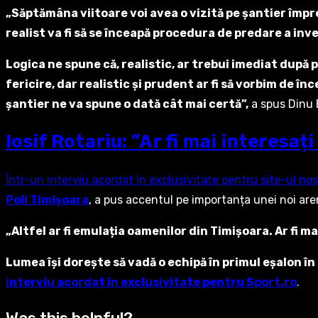
„Săptămâna viitoare voi avea o vizită pe șantier împre
realist va fi să se înceapă procedura de predare a in
Logica ne spune că, realistic, ar trebui imediat după 
fericire, dar realistic și prudent ar fi să vorbim de î
șantier ne va spune o dată cât mai certă”,
a spus Dinu 
Iosif Rotariu: ”Ar fi mai interesaț
Într-un interviu acordat în exclusivitate pentru site-ul nos
Poli Timișoara
, a pus accentul pe importanța unei noi are
„Altfel ar fi emulația oamenilor din Timișoara. Ar fi ma
Lumea își dorește să vadă o echipă în primul eșalon în
interviu acordat în exclusivitate pentru Sport.ro
.