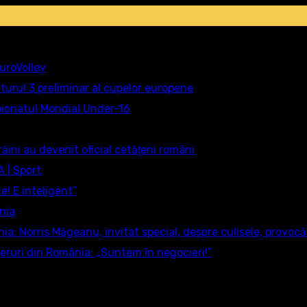
uroVolley
n turul 3 preliminar al cupelor europene
pionatul Mondial Under-16
răini au devenit oficial cetăţeni români
 | Sport
e! E inteligent”
nia
a: Norris Măgeanu, invitat special, despre culisele, provocă
sferuri din România: „Suntem în negocieri!”