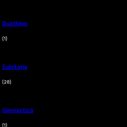
Duathlon
(1)
Echitație
(28)
Gimnastică
(1)