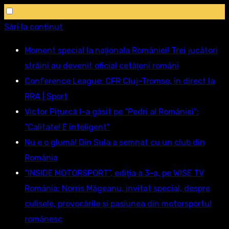
Sări la conținut
Moment special la naţionala României! Trei jucători
străini au devenit oficial cetăţeni români
Conference League: CFR Cluj-Tromso, în direct la
RRA | Sport
Victor Pițurcă l-a găsit pe ”Pedri al României”:
”Calitate! E inteligent”
Nu e o glumă! Din Sula a semnat cu un club din
România
”INSIDE MOTORSPORT”, ediția a 3-a, pe WISE TV
România: Norris Măgeanu, invitat special, despre
culisele, provocările și pasiunea din motorsportul
românesc