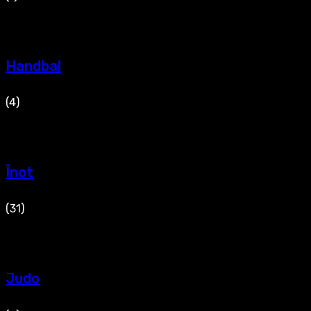
Handbal
(4)
Înot
(31)
Judo