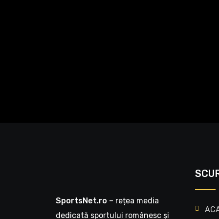
SCU
SportsNet.ro
– rețea media
AC
dedicată sportului românesc și