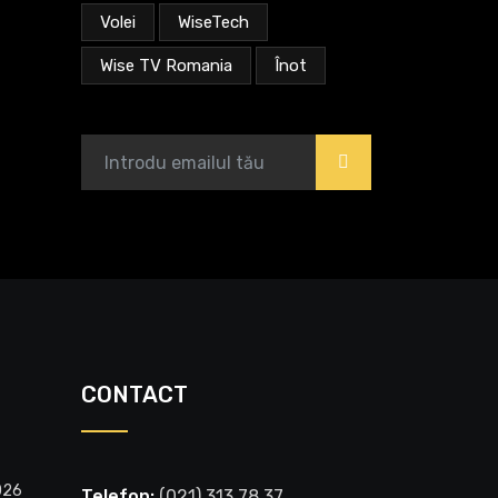
Volei
WiseTech
Wise TV Romania
Înot
>
CONTACT
026
Telefon:
‭(021) 313 78 37‬