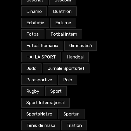
Baschet
Baseball
Dinamo
Duathlon
Echitație
Externe
Fotbal
Fotbal Intern
Fotbal Romania
Gimnastică
HAI LA SPORT
Handbal
Judo
Jurnale SportsNet
Parasportive
Polo
Rugby
Sport
Sport Internațional
SportsNet.ro
Sporturi
Tenis de masă
Triatlon