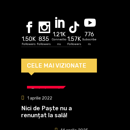
„bătrână” decât
el!
1.21K
776
1.50K
835
1.57K
Connectio
Subscribe
Followers
Followers
ns
Followers
rs
CELE MAI VIZIONATE
Tenis de masă
1 aprilie 2022
Nici de Paște nu a
renunțat la sală!