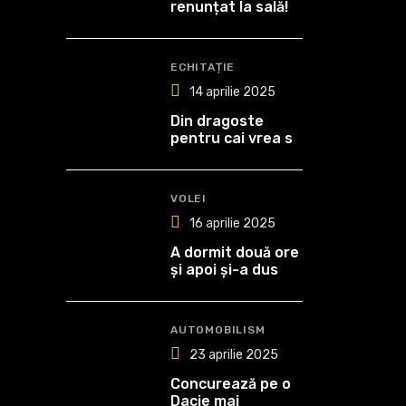
renunțat la sală!
ECHITAȚIE
14 aprilie 2025
Din dragoste
pentru cai vrea să
devină medic
veterinar!
VOLEI
16 aprilie 2025
A dormit două ore
și apoi și-a dus
echipa spre al
optulea titlu de
campioană
AUTOMOBILISM
23 aprilie 2025
Concurează pe o
Dacie mai