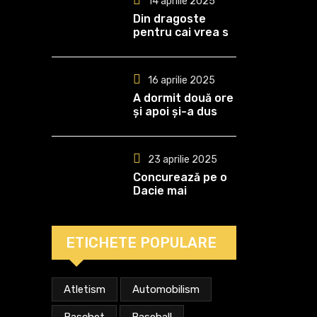
14 aprilie 2025
Din dragoste
pentru cai vrea să
devină medic
veterinar!
16 aprilie 2025
A dormit două ore
și apoi și-a dus
echipa spre al
optulea titlu de
campioană
23 aprilie 2025
Concurează pe o
Dacie mai
„bătrână” decât
el!
ETICHETE POPULARE
Atletism
Automobilism