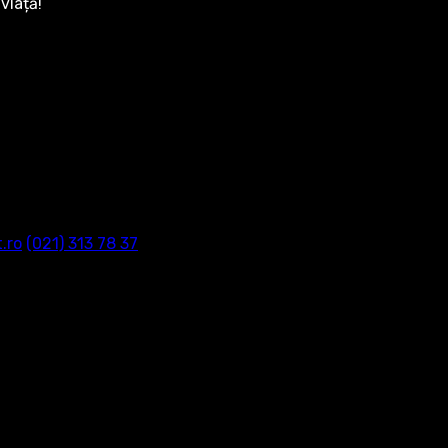
viață!
.ro
‭(021) 313 78 37‬