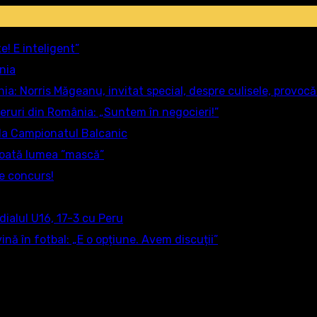
e! E inteligent”
nia
a: Norris Măgeanu, invitat special, despre culisele, provocă
sferuri din România: „Suntem în negocieri!”
 la Campionatul Balcanic
toată lumea ”mască”
de concurs!
dialul U16, 17-3 cu Peru
ă în fotbal: „E o opțiune. Avem discuții”