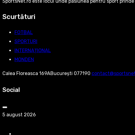
SportsNet.ro este locul unde pasiunea pentru sport prinde 
Scurtături
FOTBAL
SPORTURI
INTERNAȚIONAL
MONDEN
Calea Floreasca 169ABucurești 077190
contact@sportsnet
Social
5 august 2026