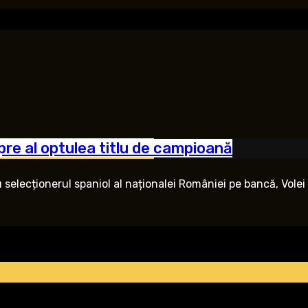
spre al optulea titlu de campioană
elecționerul spaniol al naționalei României pe bancă, Volei Al