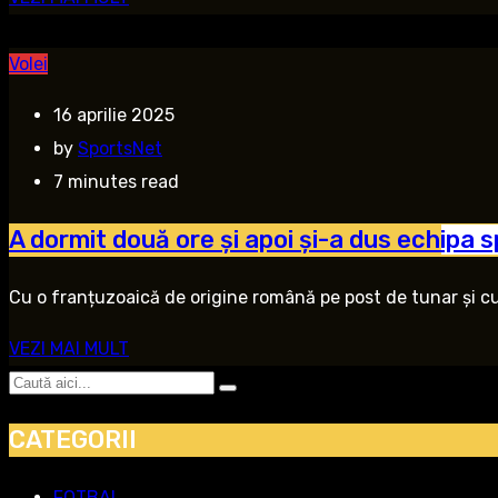
Volei
16 aprilie 2025
by
SportsNet
7 minutes read
A dormit două ore și apoi și-a dus echipa 
Cu o franțuzoaică de origine română pe post de tunar și cu s
VEZI MAI MULT
CATEGORII
FOTBAL