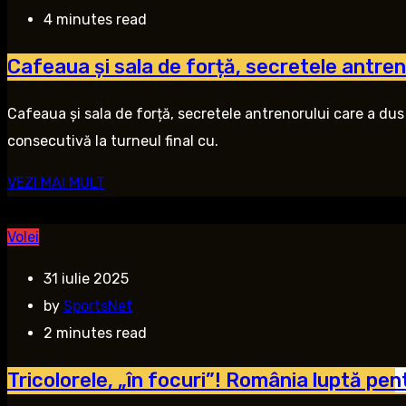
4 minutes read
Cafeaua și sala de forță, secretele antren
Cafeaua și sala de forță, secretele antrenorului care a du
consecutivă la turneul final cu.
VEZI MAI MULT
Volei
31 iulie 2025
by
SportsNet
2 minutes read
Tricolorele, „în focuri”! România luptă pe