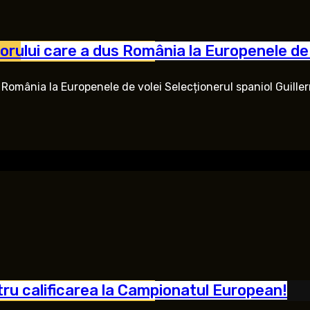
orului care a dus România la Europenele de 
s România la Europenele de volei Selecționerul spaniol Guill
ntru calificarea la Campionatul European!