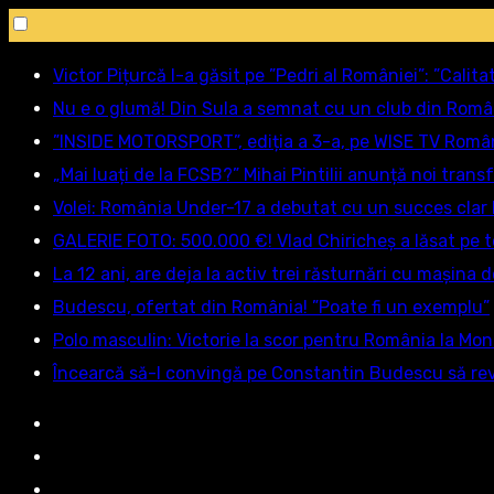
Sări
Victor Pițurcă l-a găsit pe ”Pedri al României”: ”Calitat
la
Nu e o glumă! Din Sula a semnat cu un club din Româ
conținut
”INSIDE MOTORSPORT”, ediția a 3-a, pe WISE TV Români
„Mai luați de la FCSB?” Mihai Pintilii anunță noi tran
Volei: România Under-17 a debutat cu un succes clar
GALERIE FOTO: 500.000 €! Vlad Chiricheș a lăsat pe 
La 12 ani, are deja la activ trei răsturnări cu mașina 
Budescu, ofertat din România! ”Poate fi un exemplu”
Polo masculin: Victorie la scor pentru România la Mon
Încearcă să-l convingă pe Constantin Budescu să revin