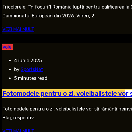
Tricolorele, "în focuri"! România luptă pentru calificarea l
Campionatul European din 2026. Vineri, 2.
VEZI MAI MULT
Volei
4 iunie 2025
by
SportsNet
5 minutes read
Fotomodele pentru o zi, voleibalistele vo
Fotomodele pentru o zi, voleibalistele vor să rămână neînvi
Blaj, respectiv.
VEZI MAI MULT