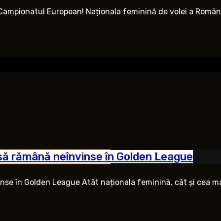
a Campionatul European! Naționala feminină de volei a României
r să rămână neînvinse în Golden League
nse în Golden League Atât naționala feminină, cât și cea mas