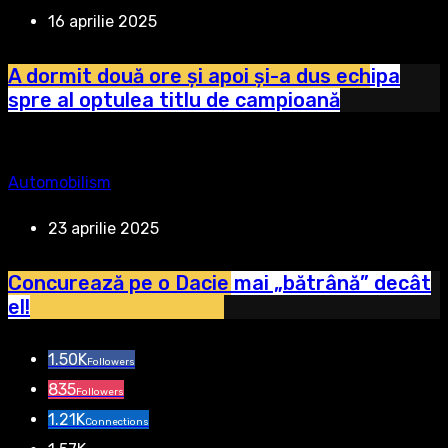
16 aprilie 2025
A dormit două ore și apoi și-a dus echipa
spre al optulea titlu de campioană
Automobilism
23 aprilie 2025
Concurează pe o Dacie mai „bătrână” decât
el!
1.50K
Followers
835
Followers
1.21K
Connections