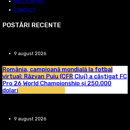
HAI LA SPORT
CONTACT
POSTĂRI RECENTE
9 august 2026
România, campioană mondială la fotbal
virtual: Răzvan Puiu (CFR Cluj) a câștigat FC
Pro 26 World Championship și 250.000
dolari
9 august 2026