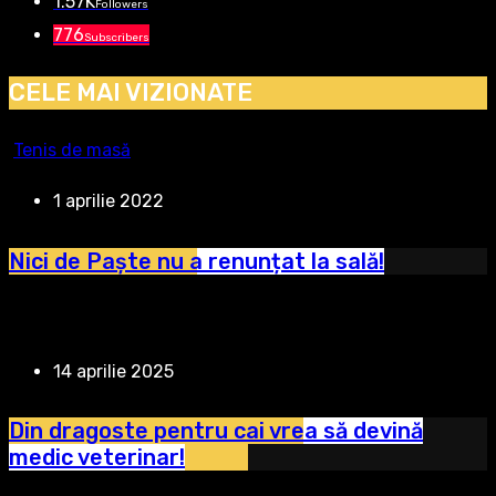
1.57K
Followers
776
Subscribers
CELE MAI VIZIONATE
Tenis de masă
1 aprilie 2022
Nici de Paște nu a renunțat la sală!
14 aprilie 2025
Din dragoste pentru cai vrea să devină
medic veterinar!