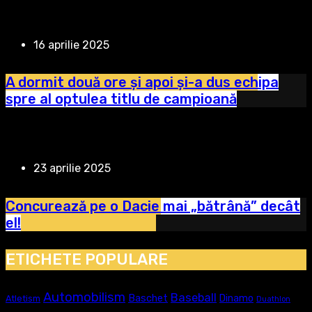
16 aprilie 2025
A dormit două ore și apoi și-a dus echipa
spre al optulea titlu de campioană
23 aprilie 2025
Concurează pe o Dacie mai „bătrână” decât
el!
ETICHETE POPULARE
Automobilism
Baseball
Baschet
Dinamo
Atletism
Duathlon