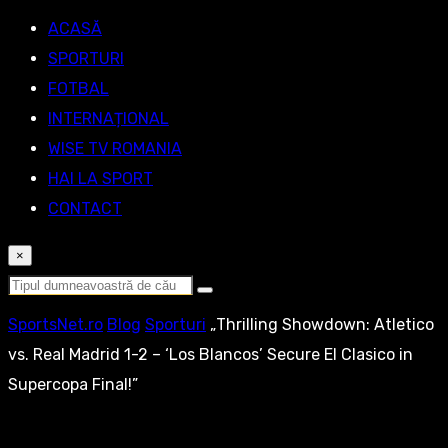
ACASĂ
SPORTURI
FOTBAL
INTERNAȚIONAL
WISE TV ROMANIA
HAI LA SPORT
CONTACT
×
SportsNet.ro
Blog
Sporturi
„Thrilling Showdown: Atletico
vs. Real Madrid 1-2 – ‘Los Blancos’ Secure El Clasico in
Supercopa Final!”