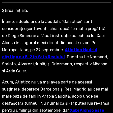
Știrea inițială:
Înaintea duelului de la Jeddah, ”Galacticii” sunt
considerați ușor favoriți, chiar dacă formația pregătită
de Diego Simeone a făcut instrucție cu echipa lui Xabi
Alonso în singurul meci direct din acest sezon. Pe
Metropolitano, pe 27 septembrie,
Atletico Madrid
câștiga cu 5-2 în fața Realului
. Punctau Le Normand,
Sorloth, Alvarez (dublă) și Griezmann, respectiv Mbappe
și Arda Guler.
Acum, Atletico nu va mai avea parte de aceeași
susținere, deoarece Barcelona și Real Madrid au cea mai
mare bază de fani în Arabia Saudită, acolo unde se
desfășoară turneul. Nu numai că și-ar putea lua revanșa
pentru umilința din septembrie, dar
Xabi Alonso este