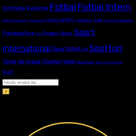
Fotbal
Fotbal Intern
Externe
Echitație
Judo
HAI LA SPORT
Handbal
Fotbal Romania
Gimnastică
Jurnale SportsNet
Sport
Parasportive
Rugby
Sport
Polo
Sporturi
Internațional
SportsNet.ro
Tenis de masă
Volei
Triatlon
WiseTech
Wise TV Romania
Înot
>