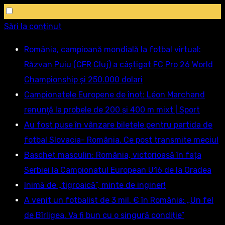
Sări la conținut
România, campioană mondială la fotbal virtual:
Răzvan Puiu (CFR Cluj) a câștigat FC Pro 26 World
Championship și 250.000 dolari
Campionatele Europene de înot: Léon Marchand
renunţă la probele de 200 şi 400 m mixt | Sport
Au fost puse în vânzare biletele pentru partida de
fotbal Slovacia- România. Ce post transmite meciul
Baschet masculin: România, victorioasă în fața
Serbiei la Campionatul European U16 de la Oradea
Inimă de „tigroaică”, minte de inginer!
A venit un fotbalist de 3 mil. € în România: „Un fel
de Bîrligea. Va fi bun cu o singură condiție”