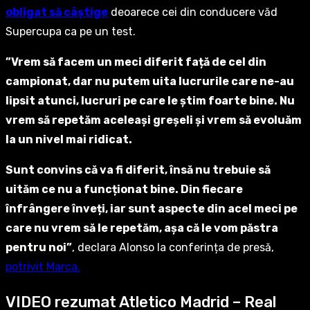
obligat să câștige
deoarece cei din conducere văd
Supercupa ca pe un test.
”Vrem să facem un meci diferit față de cel din
campionat, dar nu putem uita lucrurile care ne-au
lipsit atunci, lucruri pe care le știm foarte bine. Nu
vrem să repetăm aceleași greșeli și vrem să evoluăm
la un nivel mai ridicat.
Sunt convins că va fi diferit, însă nu trebuie să
uităm ce nu a funcționat bine. Din fiecare
înfrângere înveți, iar sunt aspecte din acel meci pe
care nu vrem să le repetăm, așa că le vom păstra
pentru noi”
, declara Alonso la conferința de presă,
potrivit Marca.
VIDEO rezumat Atletico Madrid – Real