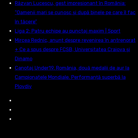
Răzvan Lucescu, gest impresionant în România:
”Oamenii mari se cunosc și după binele pe care îl fac
în tăcere”
Liga 2: Patru echipe au punctaj maxim | Sport
Mircea Rednic, anunț despre revenirea în antrenorat
+ Ce a spus despre FCSB, Universitatea Craiova și
Dinamo
Canotaj Under19. România, două medalii de aur la
Campionatele Mondiale. Performanță superbă la
Plovdiv