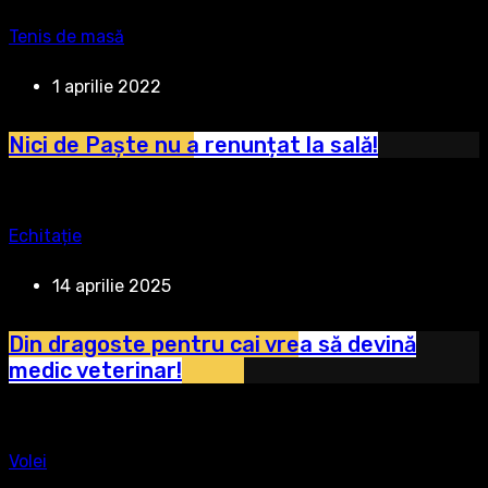
Tenis de masă
1 aprilie 2022
Nici de Paște nu a renunțat la sală!
Echitație
14 aprilie 2025
Din dragoste pentru cai vrea să devină
medic veterinar!
Volei