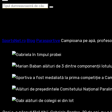
SportsNet.ro
Blog
Parasportive
Campioana pe apă, profeso