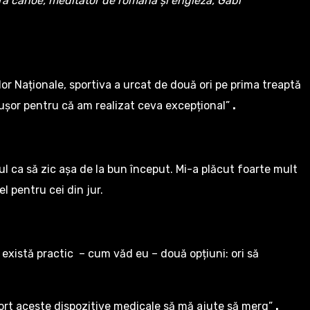
para canoe, meditator de română și engleză, Gabi
or Naționale, sportiva a urcat de două ori pe prima treaptă
e ușor pentru că am realizat ceva excepțional”
.
sul ca să zic așa de la bun început. Mi-a plăcut foarte mult
l pentru cei din jur.
 există practic – cum văd eu – două opțiuni: ori să
, port aceste dispozitive medicale să mă ajute să merg”
.