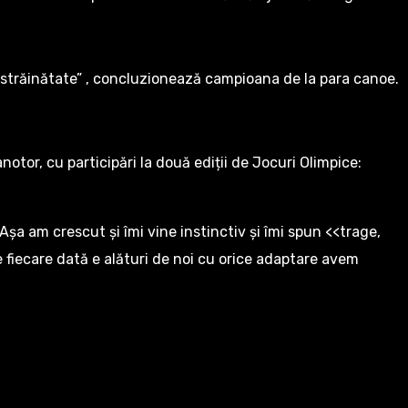
 în străinătate” , concluzionează campioana de la para canoe.
otor, cu participări la două ediții de Jocuri Olimpice:
șa am crescut și îmi vine instinctiv și îmi spun <<trage,
 fiecare dată e alături de noi cu orice adaptare avem