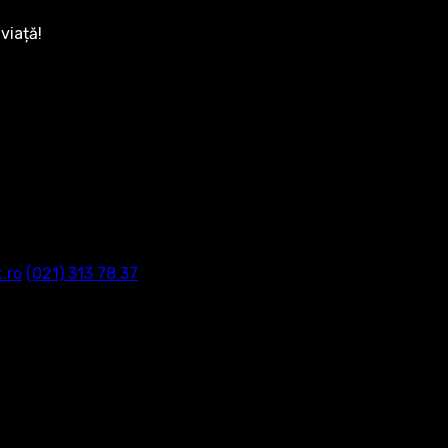
viață!
.ro
‭(021) 313 78 37‬