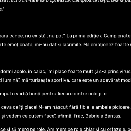
 lăsat nici o limitare să o oprească. Campioană națională la 
ol
ara canoe, nu există „nu pot”. La prima ediție a Campionatel
foarte emoționată, mi-au dat și lacrimile. Mă emoționez foart
ormi acolo, în caiac, îmi place foarte mult și s-a prins viru
zi lumină”, mărturisește sportiva, care este un adevărat mode
mpul o vorbă bună pentru fiecare dintre colegii ei.
eva ce îți place! M-am născut fără tibie la ambele picioare,
 și vedem ce putem face”, afirmă, frac, Gabriela Bantaș.
place și să merg pe role. Am mers pe role chiar și cu ortezele