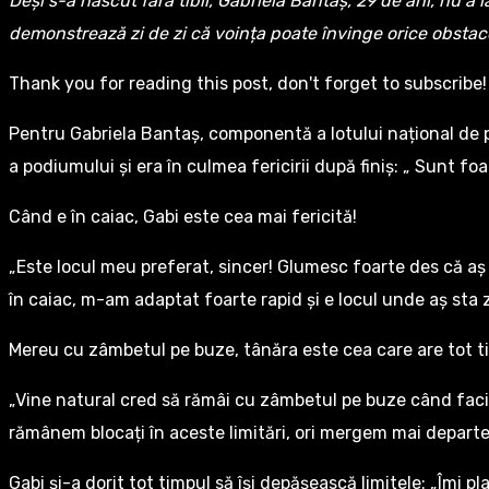
Deși s-a născut fără tibii, Gabriela Bantaș, 29 de ani, nu a
demonstrează zi de zi că voința poate învinge orice obstac
Thank you for reading this post, don't forget to subscribe!
Pentru Gabriela Bantaș, componentă a lotului național de p
a podiumului și era în culmea fericirii după finiș: „ Sunt 
Când e în caiac, Gabi este cea mai fericită!
„Este locul meu preferat, sincer! Glumesc foarte des că aș d
în caiac, m-am adaptat foarte rapid și e locul unde aș sta 
Mereu cu zâmbetul pe buze, tânăra este cea care are tot ti
„Vine natural cred să rămâi cu zâmbetul pe buze când faci c
rămânem blocați în aceste limitări, ori mergem mai departe
Gabi și-a dorit tot timpul să își depășească limitele: „Îmi 