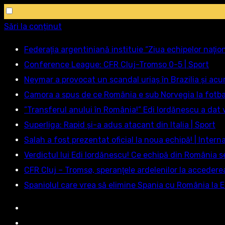
Sări la conținut
Federaţia argentiniană instituie “Ziua echipelor naţio
Conference League: CFR Cluj-Tromso 0-5 | Sport
Neymar a provocat un scandal uriaș în Brazilia și acu
Camora a spus de ce România e sub Norvegia la fotbal
”Transferul anului în România!” Edi Iordănescu a dat v
Superliga: Rapid și-a adus atacant din Italia | Sport
Salah a fost prezentat oficial la noua echipă! | Intern
Verdictul lui Edi Iordănescu! Ce echipă din România s
CFR Cluj – Tromsø, speranţele ardelenilor la accedere
Spaniolul care vrea să elimine Spania cu România la E