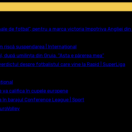
nale de fotbal”, pentru a marca victoria împotriva Angliei di
m riscă suspendarea | Internațional
, după umilința din Gruia. ”Asta e părerea mea”
erdictul despre fotbalistul care vine la Rapid | SuperLiga
ațional
e va califica în cupele europene
a în barajul Conference League | Sport
uroVolley