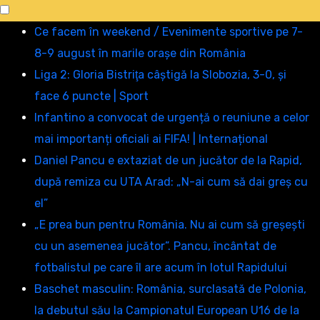
Sări
Ce facem în weekend / Evenimente sportive pe 7-
la
8-9 august în marile orașe din România
conținut
Liga 2: Gloria Bistriţa câştigă la Slobozia, 3-0, şi
face 6 puncte | Sport
Infantino a convocat de urgență o reuniune a celor
mai importanți oficiali ai FIFA! | Internațional
Daniel Pancu e extaziat de un jucător de la Rapid,
după remiza cu UTA Arad: „N-ai cum să dai greș cu
el”
„E prea bun pentru România. Nu ai cum să greşeşti
cu un asemenea jucător”. Pancu, încântat de
fotbalistul pe care îl are acum în lotul Rapidului
Baschet masculin: România, surclasată de Polonia,
la debutul său la Campionatul European U16 de la