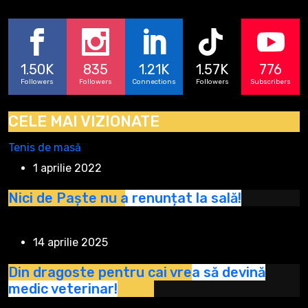
1.50K
835
1.21K
1.57K
776
Followers
Followers
Connections
Followers
Subscribers
CELE MAI VIZIONATE
Tenis de masă
1 aprilie 2022
Nici de Paște nu a renunțat la sală!
14 aprilie 2025
Din dragoste pentru cai vrea să devină
medic veterinar!