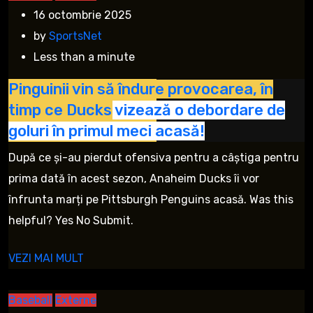
16 octombrie 2025
by
SportsNet
Less than a minute
Pinguinii vin să îndure provocarea, în
timp ce Ducks vizează o debordare de
goluri în primul meci acasă!
După ce și-au pierdut ofensiva pentru a câștiga pentru
prima dată în acest sezon, Anaheim Ducks îi vor
înfrunta marți pe Pittsburgh Penguins acasă. Was this
helpful? Yes No Submit.
VEZI MAI MULT
Baseball
Externe