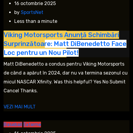
16 octombrie 2025
by
SportsNet
Less than a minute
Viking Motorsports Anunță Schimbări
Surprinzătoare: Matt DiBenedetto Face
Loc pentru un Nou Pilot!
Matt DiBenedetto a condus pentru Viking Motorsports
de când a apărut în 2024, dar nu va termina sezonul cu
micul NASCAR Xfinity. Was this helpful? Yes No Submit
Cancel Thanks.
VEZI MAI MULT
Baseball
Externe