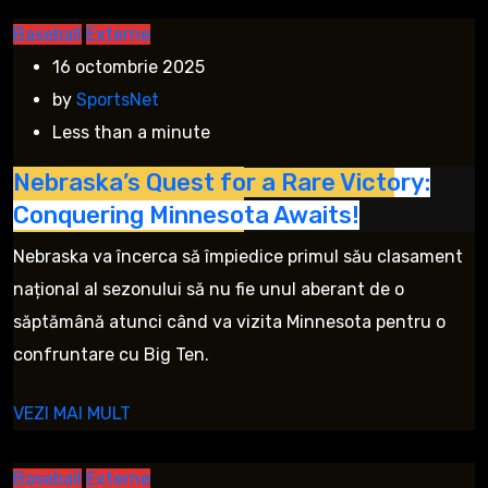
Baseball
Externe
16 octombrie 2025
by
SportsNet
Less than a minute
Nebraska’s Quest for a Rare Victory:
Conquering Minnesota Awaits!
Nebraska va încerca să împiedice primul său clasament
național al sezonului să nu fie unul aberant de o
săptămână atunci când va vizita Minnesota pentru o
confruntare cu Big Ten.
VEZI MAI MULT
Baseball
Externe