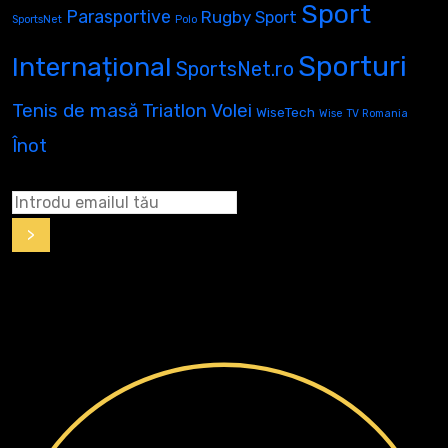
Sport
Parasportive
Rugby
Sport
SportsNet
Polo
Sporturi
Internațional
SportsNet.ro
Tenis de masă
Volei
Triatlon
WiseTech
Wise TV Romania
Înot
>