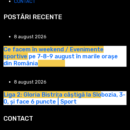
CONTACT
POSTĂRI RECENTE
8 august 2026
Ce facem în weekend / Evenimente
sportive pe 7-8-9 august în marile orașe
din România
8 august 2026
Liga 2: Gloria Bistriţa câştigă la Slobozia, 3-
0, şi face 6 puncte | Sport
CONTACT