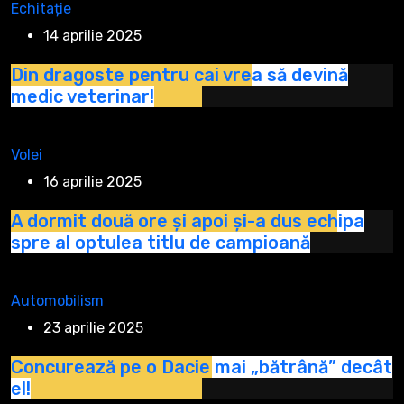
Echitație
14 aprilie 2025
Din dragoste pentru cai vrea să devină
medic veterinar!
Volei
16 aprilie 2025
A dormit două ore și apoi și-a dus echipa
spre al optulea titlu de campioană
Automobilism
23 aprilie 2025
Concurează pe o Dacie mai „bătrână” decât
el!