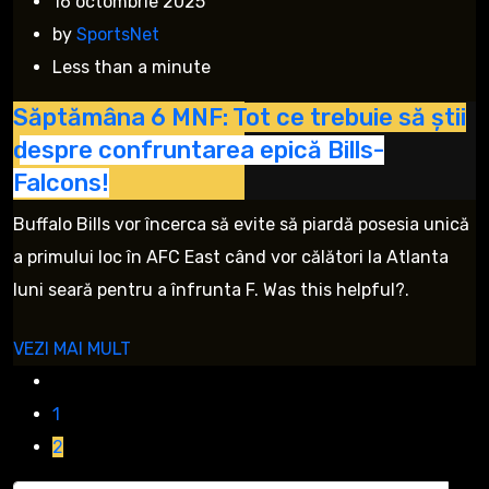
16 octombrie 2025
by
SportsNet
Less than a minute
Săptămâna 6 MNF: Tot ce trebuie să știi
despre confruntarea epică Bills-
Falcons!
Buffalo Bills vor încerca să evite să piardă posesia unică
a primului loc în AFC East când vor călători la Atlanta
luni seară pentru a înfrunta F. Was this helpful?.
VEZI MAI MULT
1
2