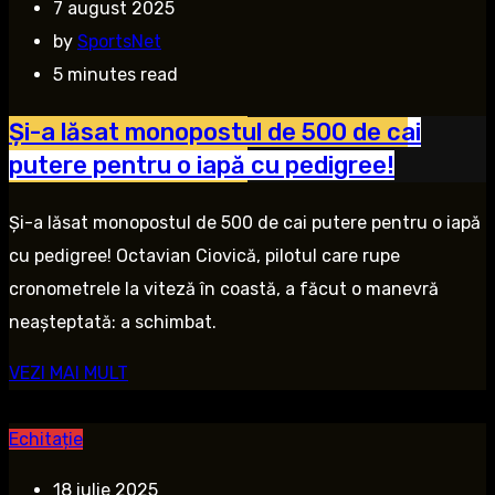
7 august 2025
by
SportsNet
5 minutes read
Și-a lăsat monopostul de 500 de cai
putere pentru o iapă cu pedigree!
Și-a lăsat monopostul de 500 de cai putere pentru o iapă
cu pedigree! Octavian Ciovică, pilotul care rupe
cronometrele la viteză în coastă, a făcut o manevră
neașteptată: a schimbat.
VEZI MAI MULT
Echitație
18 iulie 2025