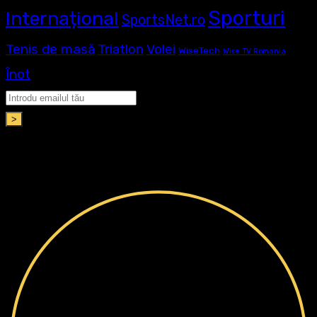
Sporturi
Internațional
SportsNet.ro
Tenis de masă
Volei
Triatlon
WiseTech
Wise TV Romania
Înot
>