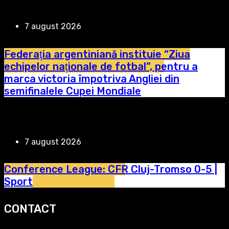
7 august 2026
Federaţia argentiniană instituie “Ziua
echipelor naţionale de fotbal”, pentru a
marca victoria împotriva Angliei din
semifinalele Cupei Mondiale
7 august 2026
Conference League: CFR Cluj-Tromso 0-5 |
Sport
CONTACT