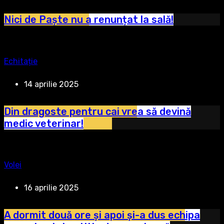
Nici de Paște nu a renunțat la sală!
Echitație
14 aprilie 2025
Din dragoste pentru cai vrea să devină
medic veterinar!
Volei
16 aprilie 2025
A dormit două ore și apoi și-a dus echipa