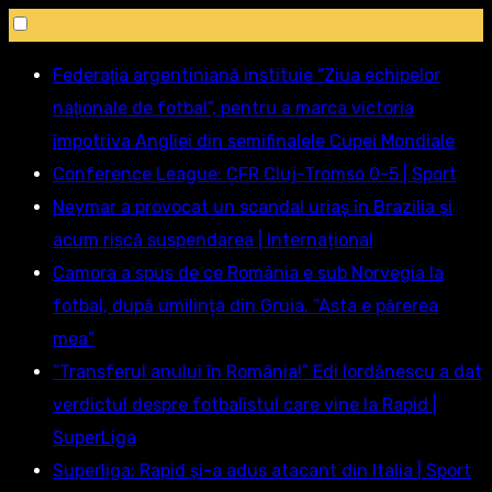
Sări
Federaţia argentiniană instituie “Ziua echipelor
la
naţionale de fotbal”, pentru a marca victoria
conținut
împotriva Angliei din semifinalele Cupei Mondiale
Conference League: CFR Cluj-Tromso 0-5 | Sport
Neymar a provocat un scandal uriaș în Brazilia și
acum riscă suspendarea | Internațional
Camora a spus de ce România e sub Norvegia la
fotbal, după umilința din Gruia. ”Asta e părerea
mea”
”Transferul anului în România!” Edi Iordănescu a dat
verdictul despre fotbalistul care vine la Rapid |
SuperLiga
Superliga: Rapid și-a adus atacant din Italia | Sport