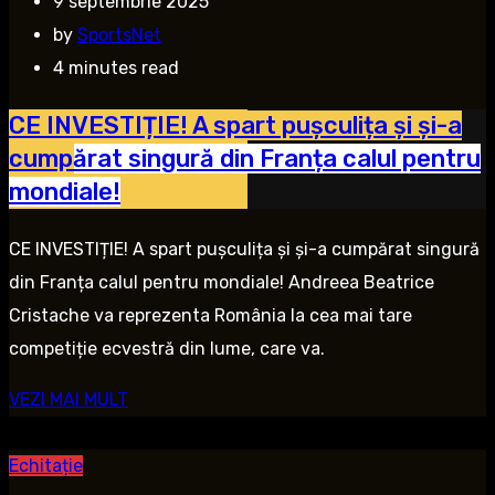
9 septembrie 2025
by
SportsNet
4 minutes read
CE INVESTIȚIE! A spart pușculița și și-a
cumpărat singură din Franța calul pentru
mondiale!
CE INVESTIȚIE! A spart pușculița și și-a cumpărat singură
din Franța calul pentru mondiale! Andreea Beatrice
Cristache va reprezenta România la cea mai tare
competiție ecvestră din lume, care va.
VEZI MAI MULT
Echitație