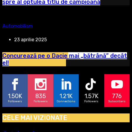
spre al optulea titlu de campioană
Automobilism
23 aprilie 2025
Concurează pe o Dacie mai „bătrână” decât
el!
1.50K
835
1.21K
1.57K
776
Followers
Followers
Connections
Followers
Subscribers
CELE MAI VIZIONATE