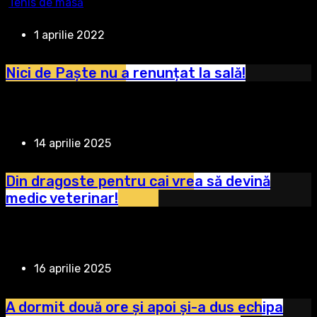
Tenis de masă
1 aprilie 2022
Nici de Paște nu a renunțat la sală!
14 aprilie 2025
Din dragoste pentru cai vrea să devină
medic veterinar!
16 aprilie 2025
A dormit două ore și apoi și-a dus echipa