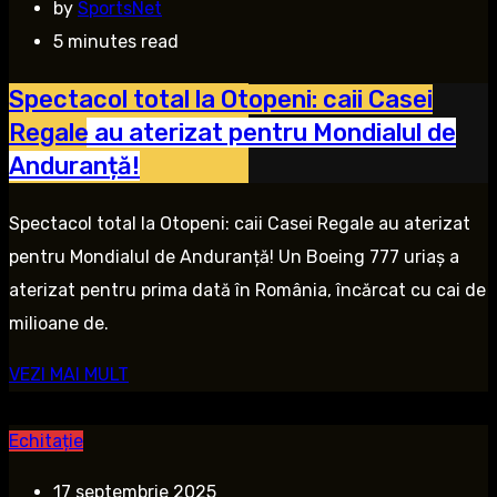
by
SportsNet
5 minutes read
Spectacol total la Otopeni: caii Casei
Regale au aterizat pentru Mondialul de
Anduranță!
Spectacol total la Otopeni: caii Casei Regale au aterizat
pentru Mondialul de Anduranță! Un Boeing 777 uriaș a
aterizat pentru prima dată în România, încărcat cu cai de
milioane de.
VEZI MAI MULT
Echitație
17 septembrie 2025