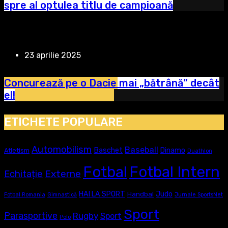
spre al optulea titlu de campioană
23 aprilie 2025
Concurează pe o Dacie mai „bătrână” decât
el!
ETICHETE POPULARE
Automobilism
Baseball
Baschet
Dinamo
Atletism
Duathlon
Fotbal
Fotbal Intern
Externe
Echitație
Judo
HAI LA SPORT
Handbal
Fotbal Romania
Gimnastică
Jurnale SportsNet
Sport
Parasportive
Rugby
Sport
Polo