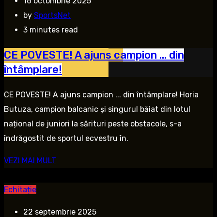
16 octombrie 2025
by
SportsNet
3 minutes read
CE POVESTE! A ajuns campion … din
întâmplare!
CE POVESTE! A ajuns campion ... din întâmplare! Horia
Butuza, campion balcanic și singurul băiat din lotul
național de juniori la sărituri peste obstacole, s-a
îndrăgostit de sportul ecvestru în.
VEZI MAI MULT
Echitație
22 septembrie 2025