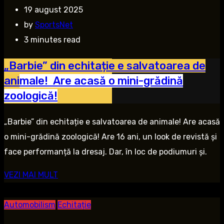
19 august 2025
by
SportsNet
3 minutes read
„Barbie” din echitație e salvatoarea de
animale! Are acasă o mini-grădină
zoologică!
„Barbie” din echitație e salvatoarea de animale! Are acasă
o mini-grădină zoologică! Are 16 ani, un look de revistă și
face performanță la dresaj. Dar, în loc de podiumuri și.
VEZI MAI MULT
Automobilism
Echitație