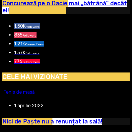
Concurează pe o Dacie mai „bătrână” decât
el!
1.50K
Followers
835
Followers
1.21K
Connections
1.57K
Followers
776
Subscribers
CELE MAI VIZIONATE
Tenis de masă
1 aprilie 2022
Nici de Paște nu a renunțat la sală!