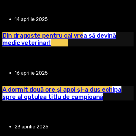
14 aprilie 2025
Din dragoste pentru cai vrea să devină
medic veterinar!
16 aprilie 2025
A dormit două ore și apoi și-a dus echipa
spre al optulea titlu de campioană
23 aprilie 2025