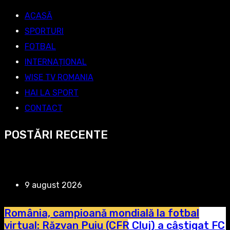
ACASĂ
SPORTURI
FOTBAL
INTERNAȚIONAL
WISE TV ROMANIA
HAI LA SPORT
CONTACT
POSTĂRI RECENTE
9 august 2026
România, campioană mondială la fotbal
virtual: Răzvan Puiu (CFR Cluj) a câștigat FC