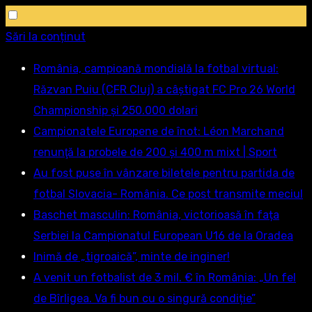
Sări la conținut
România, campioană mondială la fotbal virtual:
Răzvan Puiu (CFR Cluj) a câștigat FC Pro 26 World
Championship și 250.000 dolari
Campionatele Europene de înot: Léon Marchand
renunţă la probele de 200 şi 400 m mixt | Sport
Au fost puse în vânzare biletele pentru partida de
fotbal Slovacia- România. Ce post transmite meciul
Baschet masculin: România, victorioasă în fața
Serbiei la Campionatul European U16 de la Oradea
Inimă de „tigroaică”, minte de inginer!
A venit un fotbalist de 3 mil. € în România: „Un fel
de Bîrligea. Va fi bun cu o singură condiție”