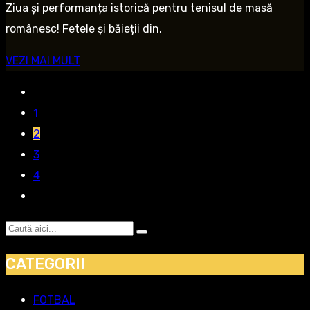
Ziua și performanța istorică pentru tenisul de masă
românesc! Fetele și băieții din.
VEZI MAI MULT
1
2
3
4
CATEGORII
FOTBAL