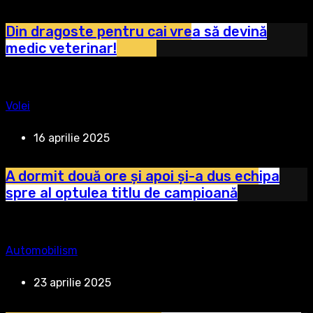
Din dragoste pentru cai vrea să devină
medic veterinar!
Volei
16 aprilie 2025
A dormit două ore și apoi și-a dus echipa
spre al optulea titlu de campioană
Automobilism
23 aprilie 2025