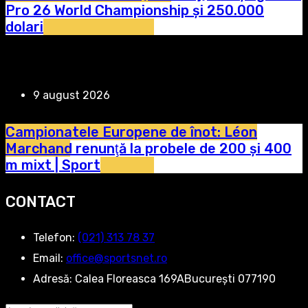
Pro 26 World Championship și 250.000
dolari
9 august 2026
Campionatele Europene de înot: Léon
Marchand renunţă la probele de 200 şi 400
m mixt | Sport
CONTACT
Telefon:
‭(021) 313 78 37‬
Email:
office@sportsnet.ro
Adresă:
Calea Floreasca 169ABucurești 077190