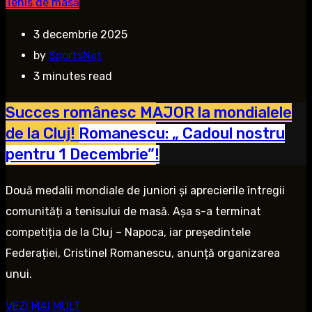
Tenis de masă
3 decembrie 2025
by
SportsNet
3 minutes read
Succes românesc MAJOR la mondialele
de la Cluj! Romanescu: „ Cadoul nostru
pentru 1 Decembrie”!
Două medalii mondiale de juniori și aprecierile întregii
comunități a tenisului de masă. Așa s-a terminat
competiția de la Cluj – Napoca, iar președintele
Federației, Cristinel Romanescu, anunță organizarea
unui.
VEZI MAI MULT