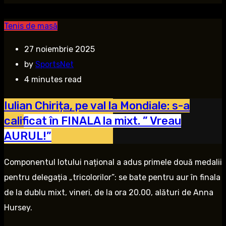
Tenis de masă
27 noiembrie 2025
by
SportsNet
4 minutes read
Iulian Chirița, pe val la Mondiale: s-a
calificat în FINALA la mixt. ” Vreau
AURUL!”
Componentul lotului național a adus primele două medalii
pentru delegația „tricolorilor”: se bate pentru aur în finala
de la dublu mixt, vineri, de la ora 20.00, alături de Anna
Hursey.