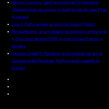
Răzvan Lucescu, gest impresionant în România:
”Oamenii mari se cunosc și după binele pe care îl fac
în tăcere”
Liga 2: Patru echipe au punctaj maxim | Sport
Mircea Rednic, anunț despre revenirea în antrenorat
+ Ce a spus despre FCSB, Universitatea Craiova și
Dinamo
Canotaj Under19. România, două medalii de aur la
Campionatele Mondiale. Performanță superbă la
Plovdiv