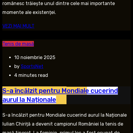
românesc trăiește unul dintre cele mai importante
momente ale existenței.
VEZI MAI MULT
Tenis de masă
10 noiembrie 2025
by
SportsNet
4 minutes read
S-a încălzit pentru Mondiale cucerind
aurul la Naționale
S-a încălzit pentru Mondiale cucerind aurul la Naționale
Iulian Chiriță a devenit campionul României la tenis de
masă tineret. La feminin, primul loc a fost ocupat de