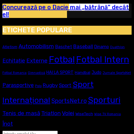
Concurează pe o Dacie mai „bătrână” decât
el!
ETICHETE POPULARE
Automobilism
Baseball
Baschet
Dinamo
Atletism
Duathlon
Fotbal
Fotbal Intern
Externe
Echitație
Judo
HAI LA SPORT
Handbal
Fotbal Romania
Gimnastică
Jurnale SportsNet
Sport
Parasportive
Rugby
Sport
Polo
Sporturi
Internațional
SportsNet.ro
Tenis de masă
Volei
Triatlon
WiseTech
Wise TV Romania
Înot